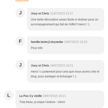
Répondre
J
Josy et Chris
21/07/2015 23:27
Une belle décoration assez facile à réaliser pour un
accompagnement qui fait de l'effet !! merci ! :)
F
famille.heim@skynetbe
19/07/2015 19:20
Pour info
J
Josy et Chris
19/07/2015 18:21
merci ! c justement pour cela que nous avons crée le
blog, pour partager et échanger ! :)
L
La Pas Cy vieille
19/07/2015 16:21
Trop beau, je pique l'astuce - merci