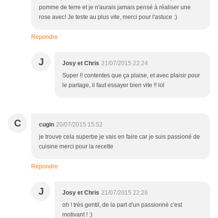
pomme de terre et je n'aurais jamais pensé à réaliser une
rose avec! Je teste au plus vite, merci pour l'astuce :)
Répondre
J
Josy et Chris
21/07/2015 22:24
Super !! contentes que ça plaise, et avec plaisir pour
le partage, il faut essayer bien vite !! lol
C
cugin
20/07/2015 15:52
je trouve cela superbe je vais en faire car je suis passioné de
cuisine merci pour la recette
Répondre
J
Josy et Chris
21/07/2015 22:26
oh ! très gentil, de la part d'un passionné c'est
motivant ! :)