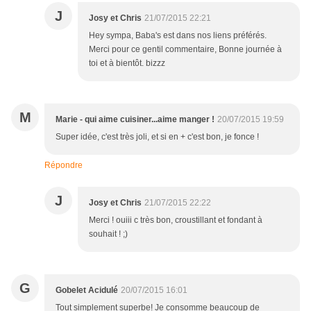
J
Josy et Chris
21/07/2015 22:21
Hey sympa, Baba's est dans nos liens préférés.
Merci pour ce gentil commentaire, Bonne journée à
toi et à bientôt. bizzz
M
Marie - qui aime cuisiner...aime manger !
20/07/2015 19:59
Super idée, c'est très joli, et si en + c'est bon, je fonce !
Répondre
J
Josy et Chris
21/07/2015 22:22
Merci ! ouiii c très bon, croustillant et fondant à
souhait ! ;)
G
Gobelet Acidulé
20/07/2015 16:01
Tout simplement superbe! Je consomme beaucoup de