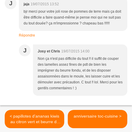
J
jaja
19/07/2015 13:52
bjr merci pour votre joli rose de pommes de terre mais ça doit
être difficile a faire quand-même je pense moi qui ne suit pas
du tout douée? ça m'impressionne ? chapeau bas !!!!!!
Répondre
J
Josy et Chris
19/07/2015 14:00
Non ça n'est pas difficile du tout !! il suffit de couper
des lamelles assez fines de pdt de bien les
imprégner du beurre fondu, et de les disposer
assaisonnées dans le moule, les laisser cuire et les
démouler avec précaution. C tout !! lol. Merci pour les
gentils commentaires ! :)
< papillotes d'ananas kiwis
anniversaire toc-cuisine >
au citron vert et beurre de
Rhum