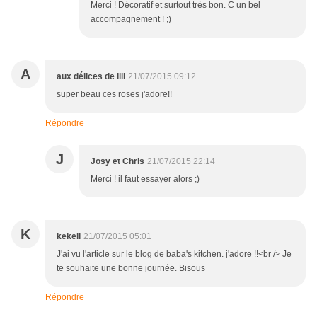
Merci ! Décoratif et surtout très bon. C un bel
accompagnement ! ;)
A
aux délices de lili
21/07/2015 09:12
super beau ces roses j'adore!!
Répondre
J
Josy et Chris
21/07/2015 22:14
Merci ! il faut essayer alors ;)
K
kekeli
21/07/2015 05:01
J'ai vu l'article sur le blog de baba's kitchen. j'adore !!<br /> Je
te souhaite une bonne journée. Bisous
Répondre