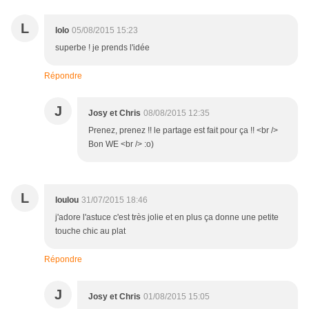
L
lolo
05/08/2015 15:23
superbe ! je prends l'idée
Répondre
J
Josy et Chris
08/08/2015 12:35
Prenez, prenez !! le partage est fait pour ça !! <br />
Bon WE <br /> :o)
L
loulou
31/07/2015 18:46
j'adore l'astuce c'est très jolie et en plus ça donne une petite
touche chic au plat
Répondre
J
Josy et Chris
01/08/2015 15:05