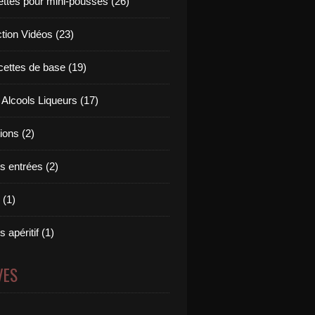
ettes pour mini-pousses (26)
ction Vidéos (23)
cettes de base (19)
 Alcools Liqueurs (17)
tions (2)
s entrées (2)
 (1)
 apéritif (1)
VES