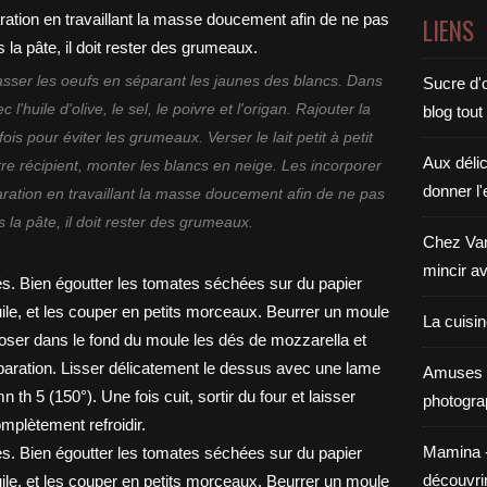
LIENS
Casser les oeufs en séparant les jaunes des blancs. Dans
Sucre d'o
 l'huile d'olive, le sel, le poivre et l'origan. Rajouter la
blog tout
ois pour éviter les grumeaux. Verser le lait petit à petit
Aux déli
re récipient, monter les blancs en neige. Les incorporer
donner l'
aration en travaillant la masse doucement afin de ne pas
 la pâte, il doit rester des grumeaux.
Chez Van
mincir av
La cuisi
Amuses 
photogra
Mamina - E
découvri