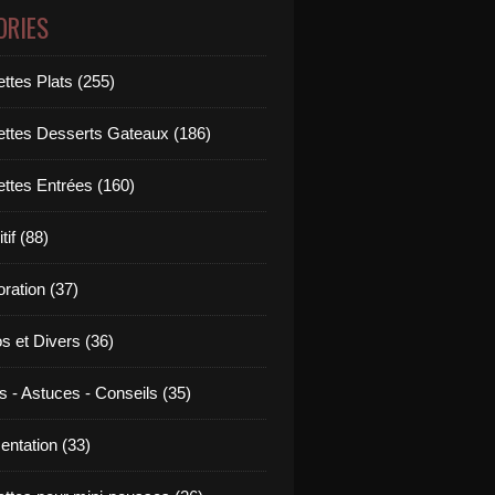
ORIES
ttes Plats (255)
ettes Desserts Gateaux (186)
ettes Entrées (160)
tif (88)
ration (37)
os et Divers (36)
s - Astuces - Conseils (35)
entation (33)