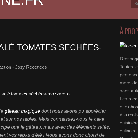
À PRO
ALÉ TOMATES SÉCHÉES-
Dressage
Toutes le
ction - Josy Recettees
personnel
merci de 
sans auto
Les rece
et élabo
le
gâteau magique
dont nous avons pu apprécier
à la réal
 et sur nos tables. Mais connaissez-vous le cake
cuisinièr
cipe que le gâteau, mais avec des éléments salés,
culinaire
ent vos repas d'été ! Nous avons donc choisi de