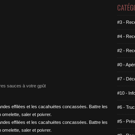
CATÉG
#3 - Rece
#4 - Rec
#2 - Rec
#0 - Apéri
#7 - Déco
res sauces à votre gpût
#10 - Inf
#6 - Truc
#5 - Prés