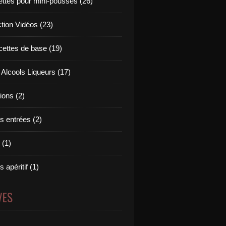
ettes pour mini-pousses (26)
ction Vidéos (23)
cettes de base (19)
 Alcools Liqueurs (17)
tions (2)
s entrées (2)
 (1)
 apéritif (1)
VES