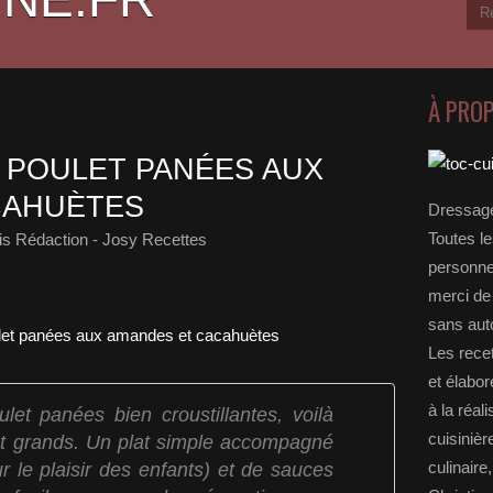
À PRO
E POULET PANÉES AUX
CAHUÈTES
Dressage
Toutes le
is Rédaction - Josy Recettes
personnel
merci de 
sans auto
Les rece
et élabo
à la réal
ulet panées bien croustillantes, voilà
cuisinièr
 et grands. Un plat simple accompagné
ur le plaisir des enfants) et de sauces
culinaire