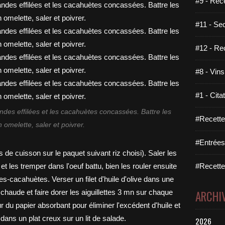
#9 - Rec
#11 - Se
#12 - Re
#8 - Vins
#1 - Cita
ndes effilées et les cacahuètes concassées. Battre les
#Recette
 omelette, saler et poivrer.
#Entrées
#Recettes
ARCHI
2026