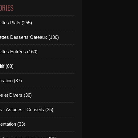
ORIES
ttes Plats (255)
ettes Desserts Gateaux (186)
ettes Entrées (160)
tif (88)
ration (37)
os et Divers (36)
s - Astuces - Conseils (35)
entation (33)