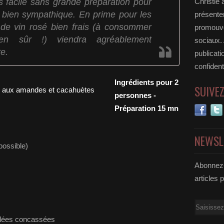
s facile sans grande préparation pour
Christie 
" bien sympathique. En prime pour les
présenter
e de vin rosé bien frais (à consommer
promouvoi
en sûr !) viendra agréablement
sociaux.
e.
publicati
confident
Ingrédients pour 2
SUIVE
personnes -
Préparation 15 mn
NEWSL
 possible)
Abonnez-
articles 
Email
salées concassées