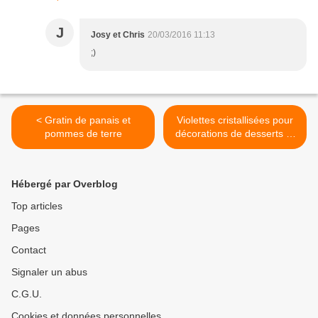
J
Josy et Chris
20/03/2016 11:13
;)
< Gratin de panais et
Violettes cristallisées pour
pommes de terre
décorations de desserts et
gâteaux >
Hébergé par Overblog
Top articles
Pages
Contact
Signaler un abus
C.G.U.
Cookies et données personnelles