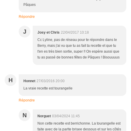
Pâques
Répondre
J
Josy et Chris
22/04/2017 10:18
Cc Lyline, pas de réseau pour te répondre dans le
Berry, mais j'ai vu que tu as fait ta recette et que tu
t'en es très bien sortie, super !! On espère aussi que
tu as passé de bonnes fêtes de Pâques ! Bisouuuus
H
Honnet
27/03/2016 20:00
La vraie recette est tourangelle
Répondre
N
Norguet
03/04/2024 11:45
Non cette recette est berrichonne. La tourangelle est
faite avec de la parlte brisee dessous et sur les côtés