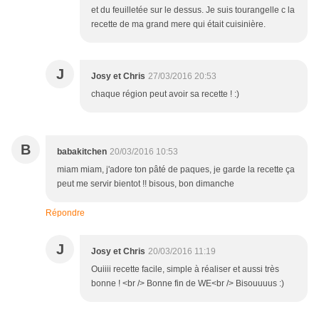
et du feuilletée sur le dessus. Je suis tourangelle c la
recette de ma grand mere qui était cuisinière.
J
Josy et Chris
27/03/2016 20:53
chaque région peut avoir sa recette ! :)
B
babakitchen
20/03/2016 10:53
miam miam, j'adore ton pâté de paques, je garde la recette ça
peut me servir bientot !! bisous, bon dimanche
Répondre
J
Josy et Chris
20/03/2016 11:19
Ouiiii recette facile, simple à réaliser et aussi très
bonne ! <br /> Bonne fin de WE<br /> Bisouuuus :)