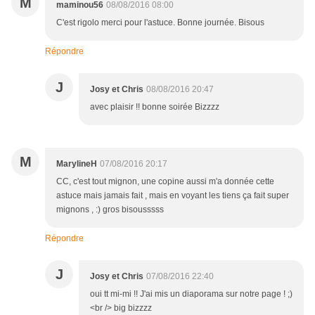
M
maminou56
08/08/2016 08:00
C'est rigolo merci pour l'astuce. Bonne journée. Bisous
Répondre
J
Josy et Chris
08/08/2016 20:47
avec plaisir !! bonne soirée Bizzzz
M
MarylineH
07/08/2016 20:17
CC, c'est tout mignon, une copine aussi m'a donnée cette
astuce mais jamais fait , mais en voyant les tiens ça fait super
mignons , :) gros bisousssss
Répondre
J
Josy et Chris
07/08/2016 22:40
oui tt mi-mi !! J'ai mis un diaporama sur notre page ! ;)
<br /> big bizzzz