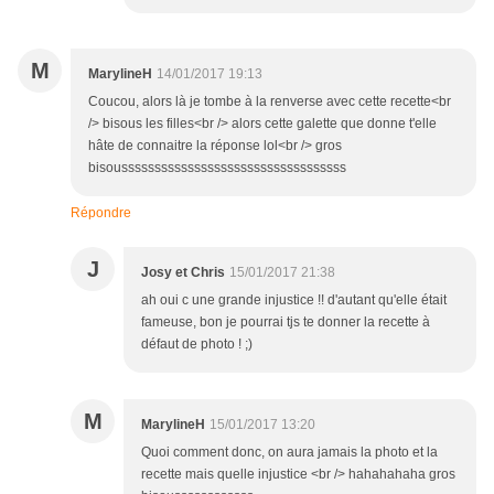
M
MarylineH
14/01/2017 19:13
Coucou, alors là je tombe à la renverse avec cette recette<br
/> bisous les filles<br /> alors cette galette que donne t'elle
hâte de connaitre la réponse lol<br /> gros
bisoussssssssssssssssssssssssssssssssss
Répondre
J
Josy et Chris
15/01/2017 21:38
ah oui c une grande injustice !! d'autant qu'elle était
fameuse, bon je pourrai tjs te donner la recette à
défaut de photo ! ;)
M
MarylineH
15/01/2017 13:20
Quoi comment donc, on aura jamais la photo et la
recette mais quelle injustice <br /> hahahahaha gros