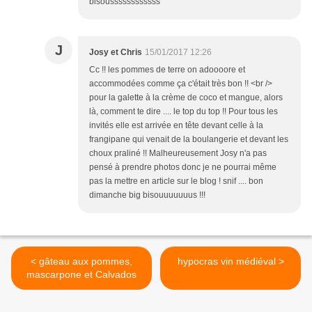
bisoussssssssssss
J
Josy et Chris
15/01/2017 12:26
Cc !! les pommes de terre on adoooore et
accommodées comme ça c'était très bon !! <br />
pour la galette à la crème de coco et mangue, alors
là, comment te dire .... le top du top !! Pour tous les
invités elle est arrivée en tête devant celle à la
frangipane qui venait de la boulangerie et devant les
choux praliné !! Malheureusement Josy n'a pas
pensé à prendre photos donc je ne pourrai même
pas la mettre en article sur le blog ! snif .... bon
dimanche big bisouuuuuuus !!!
< gâteau aux pommes,
hypocras vin médiéval >
mascarpone et Calvados