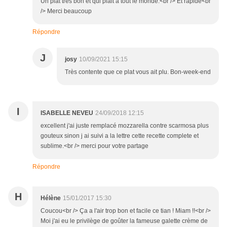
Un plat très bon et qui plait à tout le monde.<br /> Et rapide<br
/> Merci beaucoup
Répondre
J
josy
10/09/2021 15:15
Très contente que ce plat vous ait plu. Bon-week-end
I
ISABELLE NEVEU
24/09/2018 12:15
excellent j'ai juste remplacé mozzarella contre scarmosa plus
gouteux sinon j ai suivi a la lettre cette recette complete et
sublime.<br /> merci pour votre partage
Répondre
H
Hélène
15/01/2017 15:30
Coucou<br /> Ça a l'air trop bon et facile ce tian ! Miam !!<br />
Moi j'ai eu le privilège de goûter la fameuse galette crème de