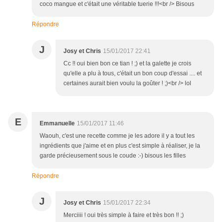
coco mangue et c'était une véritable tuerie !!!<br /> Bisous
Répondre
J
Josy et Chris
15/01/2017 22:41
Cc !! oui bien bon ce tian ! ;) et la galette je crois
qu'elle a plu à tous, c'était un bon coup d'essai .... et
certaines aurait bien voulu la goûter ! ;)<br /> lol
E
Emmanuelle
15/01/2017 11:46
Waouh, c'est une recette comme je les adore il y a tout les
ingrédients que j'aime et en plus c'est simple à réaliser, je la
garde précieusement sous le coude :-) bisous les filles
Répondre
J
Josy et Chris
15/01/2017 22:34
Merciiii ! oui très simple à faire et très bon !! ;)