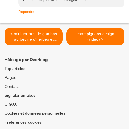
Ca donne trop envie ! C'est magnifique !
Répondre
< mini-tourtes de gambas
champignons design
au beurre d'herbes et
(vidéo) >
salicorne
Hébergé par Overblog
Top articles
Pages
Contact
Signaler un abus
C.G.U.
Cookies et données personnelles
Préférences cookies