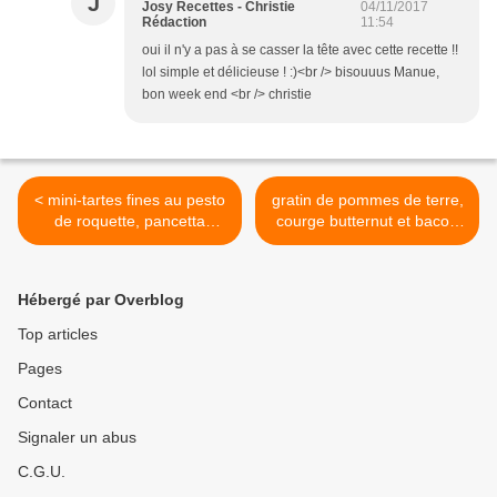
J
Josy Recettes - Christie
04/11/2017
Rédaction
11:54
oui il n'y a pas à se casser la tête avec cette recette !!
lol simple et délicieuse ! :)<br /> bisouuus Manue,
bon week end <br /> christie
< mini-tartes fines au pesto
gratin de pommes de terre,
de roquette, pancetta
courge butternut et bacon
croustillante et parmesan
fumé au lait de coco >
Hébergé par Overblog
Top articles
Pages
Contact
Signaler un abus
C.G.U.