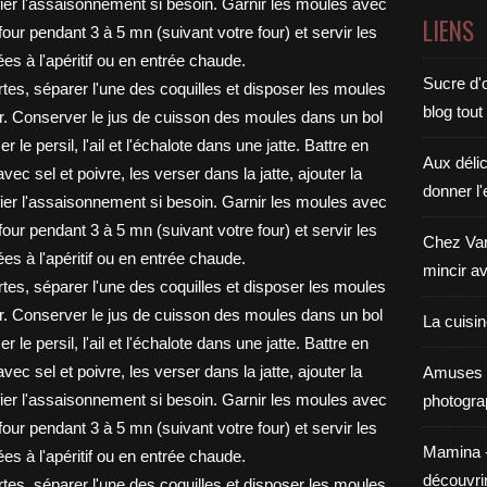
LIENS
Sucre d'o
blog tout
Aux déli
donner l'
Chez Van
mincir av
La cuisi
Amuses 
photogra
Mamina - E
découvri