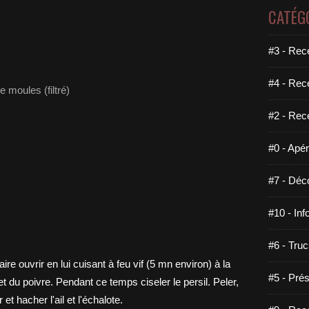
CATÉG
#3 - Rece
#4 - Rec
e moules (filtré)
#2 - Rec
#0 - Apéri
#7 - Déco
#10 - Inf
#6 - Truc
#5 - Prés