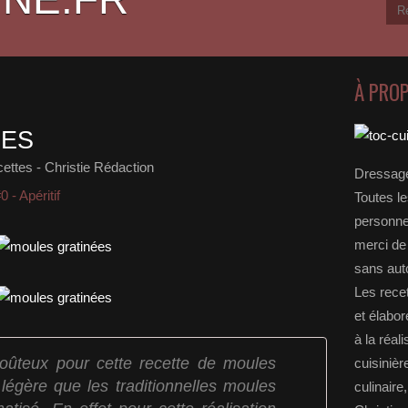
À PRO
ÉES
ttes - Christie Rédaction
Dressage
0 - Apéritif
Toutes le
personnel
merci de 
sans auto
Les rece
et élabo
à la réal
oûteux pour cette recette de moules
cuisinièr
 légère que les traditionnelles moules
culinaire