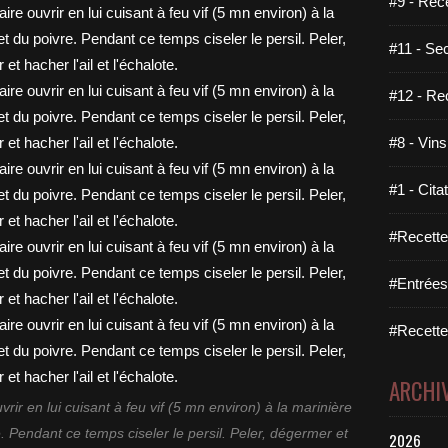
#9 - Rec
#11 - Se
#12 - Re
#8 - Vins
#1 - Cita
#Recette
#Entrées
#Recettes
ARCHI
vrir en lui cuisant à feu vif (5 mn environ) à la marinière
e. Pendant ce temps ciseler le persil. Peler, dégermer et
2026