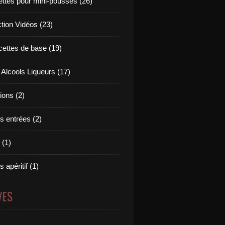
ettes pour mini-pousses (26)
ction Vidéos (23)
cettes de base (19)
 Alcools Liqueurs (17)
tions (2)
s entrées (2)
 (1)
 apéritif (1)
VES