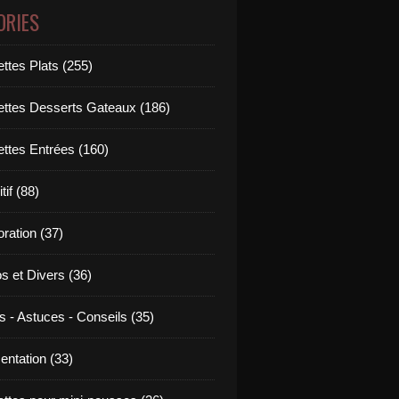
ORIES
ttes Plats (255)
ettes Desserts Gateaux (186)
ettes Entrées (160)
tif (88)
ration (37)
os et Divers (36)
s - Astuces - Conseils (35)
entation (33)