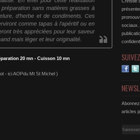
atisé. En effet pour cette réalisation
Christie 
e préparation sans matières grasses à
présenter
elure, d'herbe et de condiments. Ces
promouvoi
rviront comme tapas à l'apéritif ou en
sociaux.
eront très appréciées pour leur saveur
publicati
and mais léger et leur originalité.
confident
SUIVE
éparation 20 mn - Cuisson 10 mn
t - ici AOPdu Mt St Michel )
NEWSL
Abonnez-
articles 
Email