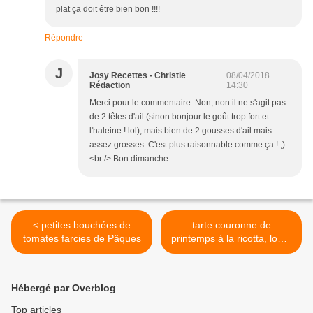
plat ça doit être bien bon !!!!
Répondre
J
Josy Recettes - Christie
08/04/2018
Rédaction
14:30
Merci pour le commentaire. Non, non il ne s'agit pas
de 2 têtes d'ail (sinon bonjour le goût trop fort et
l'haleine ! lol), mais bien de 2 gousses d'ail mais
assez grosses. C'est plus raisonnable comme ça ! ;)
<br /> Bon dimanche
< petites bouchées de
tarte couronne de
tomates farcies de Pâques
printemps à la ricotta, lomo
et tomates d'antan >
Hébergé par Overblog
Top articles