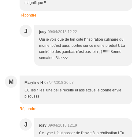
magnifique !!
Répondre
J
josy
09/04/2018 12:22
Oui je vois que de ton côté l'inspiration culinaire du
moment c'est aussi portée sur ce même produit !. La
confrérie des gambas n'est pas loin ;-) !!!!!!! Bonne
semaine. Bizzzzz
M
Maryline H
08/04/2018 20:57
CC les filles, une belle recette et assiette, elle donne envie
bisousss
Répondre
J
josy
09/04/2018 12:19
Cc Lyne Il faut passer de l'envie à la réalisation ! Tu