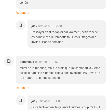
soirée
Répondre
J
josy
09/04/2018 12:30
L'essayer c'est l'adopter car vraiment, cette recette
est simple et elle remporte tous les suffrages des
invités ! Bonne semaine......
D
dominique
08/04/2018 18:57
merci de la réponse, mais je crois que j'ai confondu la 2 eme
assiette dans les 6 photos cote à cote avec des PDT avec de
l'ail houps ...... bonne semaine.
Répondre
J
josy
10/04/2018 11:00
Oui effectivement là ça aurait fait beaucoup d'ail :-) !