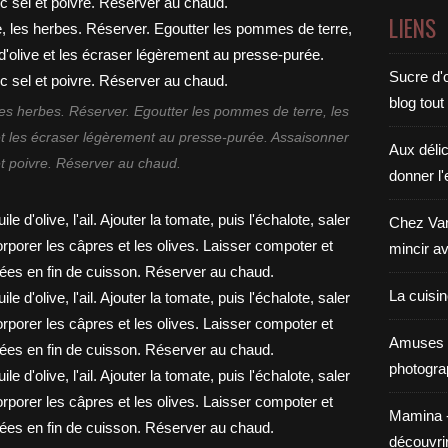
LIENS
Sucre d'o
blog tout
te, les herbes. Réserver. Egoutter les pommes de terre, les
e et les écraser légèrement au presse-purée. Assaisonner
Aux déli
et poivre. Réserver au chaud.
donner l'
Chez Van
mincir av
La cuisi
Amuses 
photogra
Mamina - E
découvri