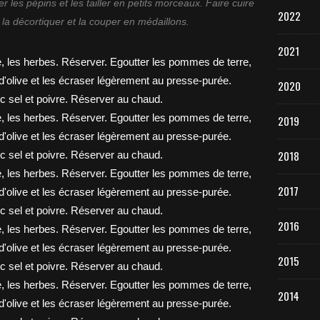
 les pépins et les tailler en petits morceaux. Faire cuire
2022
la décortiquer et la couper en médaillons.
2021
2020
2019
2018
2017
2016
2015
2014