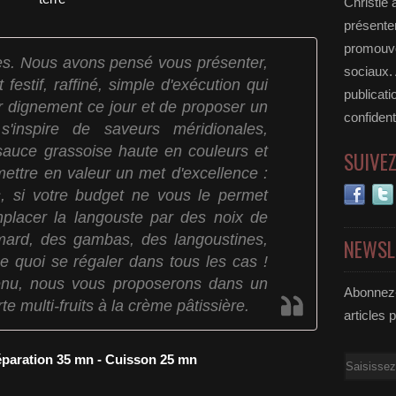
Christie 
présenter
promouvoi
res. Nous avons pensé vous présenter,
sociaux.
 festif, raffiné, simple d'exécution qui
publicati
r dignement ce jour et de proposer un
confident
'inspire de saveurs méridionales,
auce grassoise haute en couleurs et
SUIVE
mettre en valeur un met d'excellence :
is, si votre budget ne vous le permet
placer la langouste par des noix de
mard, des gambas, des langoustines,
NEWSL
e quoi se régaler dans tous les cas !
nu, nous vous proposerons dans un
Abonnez-
rte multi-fruits à la crème pâtissière.
articles 
éparation 35 mn - Cuisson 25 mn
Email