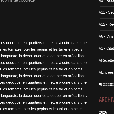
et brins de ciboulette
#9 - Rec
#11 - Se
#12 - Re
#8 - Vins
#1 - Cita
#Recette
#Entrées
#Recettes
ARCHI
2026