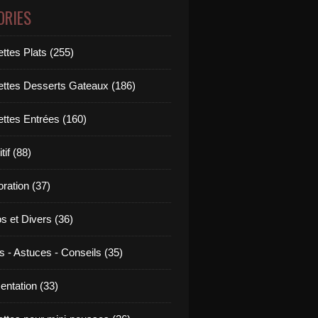
ORIES
ttes Plats (255)
ettes Desserts Gateaux (186)
ettes Entrées (160)
tif (88)
ration (37)
os et Divers (36)
s - Astuces - Conseils (35)
entation (33)