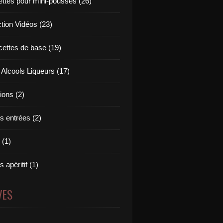
ettes pour mini-pousses (26)
ction Vidéos (23)
cettes de base (19)
 Alcools Liqueurs (17)
tions (2)
s entrées (2)
 (1)
 apéritif (1)
VES