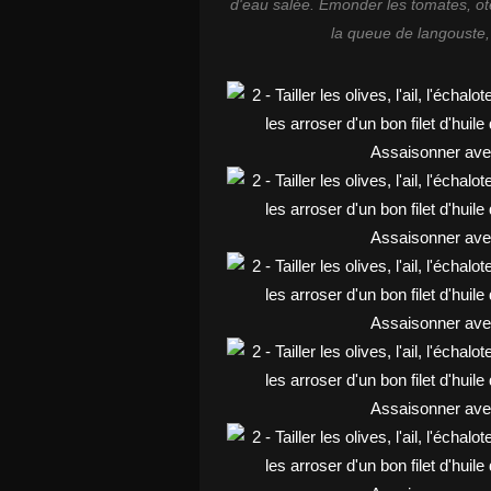
d'eau salée. Emonder les tomates, oter
la queue de langouste, 