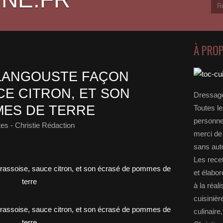
À PRO
 LANGOUSTE FAÇON
CE CITRON, ET SON
Dressage
MES DE TERRE
Toutes le
personnel
es - Christie Rédaction
merci de 
sans auto
Les rece
et élabo
à la réal
cuisinièr
culinaire