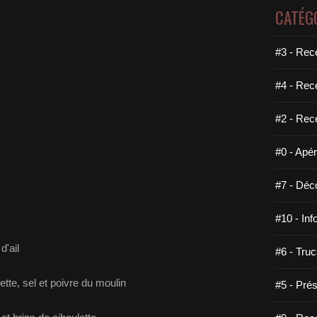
CATÉG
#3 - Rece
#4 - Rec
#2 - Rec
#0 - Apéri
#7 - Déco
#10 - Inf
d'ail
#6 - Truc
ette, sel et poivre du moulin
#5 - Prés