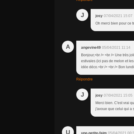
J
josy
07/04/2021 15:07
Oh merci bien pour ce 
A
angevine49
05/04/2021 11:14
Bonjour,<br /> <br /> Une très jo
estivales (ici pas de melon et les 
idée déco.<br /> <br /> Bon lun
Répondre
J
josy
07/04/2021 15:05
Merci bien. C'est vrai q
j'avoue que celui qui a s
U
une-petite-faim
05/04/2021 00: