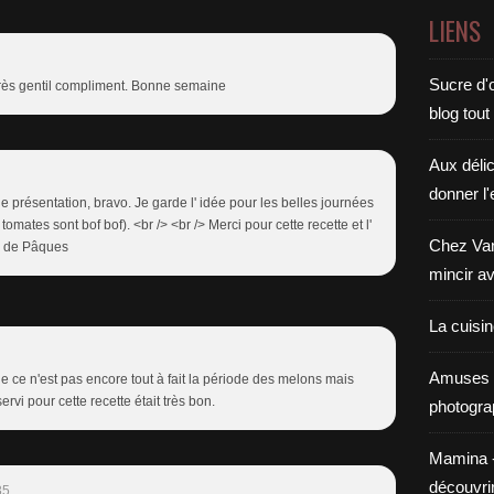
LIENS
Sucre d'o
très gentil compliment. Bonne semaine
blog tout
Aux déli
donner l'
lie présentation, bravo. Je garde l' idée pour les belles journées
tomates sont bof bof). <br /> <br /> Merci pour cette recette et l'
Chez Van
di de Pâques
mincir av
La cuisi
Amuses 
ue ce n'est pas encore tout à fait la période des melons mais
ervi pour cette recette était très bon.
photogra
Mamina - E
découvri
35