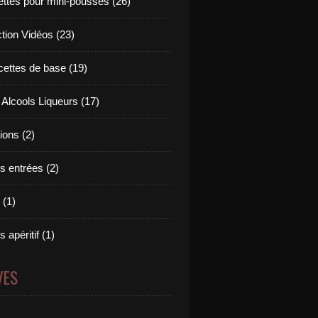
ettes pour mini-pousses (26)
ction Vidéos (23)
cettes de base (19)
 Alcools Liqueurs (17)
tions (2)
s entrées (2)
 (1)
 apéritif (1)
VES