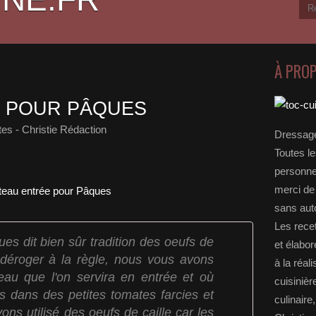
À PRO
E POUR PÂQUES
es - Christie Rédaction
Dressage
Toutes le
personnel
merci de 
sans auto
Les rece
es dit bien sûr tradition des oeufs de
et élabo
déroger à la règle, nous vous avons
à la réal
teau que l'on servira en entrée et où
cuisinièr
s dans des petites tomates farcies et
culinaire
ns utilisé des oeufs de caille car les