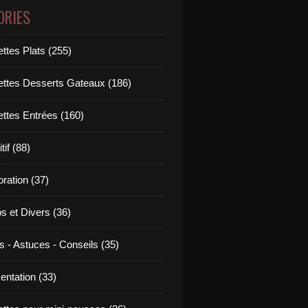
ORIES
ttes Plats (255)
ettes Desserts Gateaux (186)
ettes Entrées (160)
tif (88)
ration (37)
os et Divers (36)
s - Astuces - Conseils (35)
entation (33)