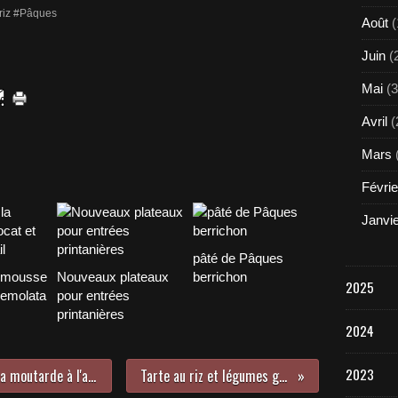
riz #Pâques
Août
(
Juin
(
Mai
(3
Avril
(
Mars
Févrie
Janvi
pâté de Pâques
 mousse
Nouveaux plateaux
berrichon
2025
remolata
pour entrées
printanières
2024
2023
Rosbeef farci au philadelphia et sa moutarde à l'ancienne
Tarte au riz et légumes grillés