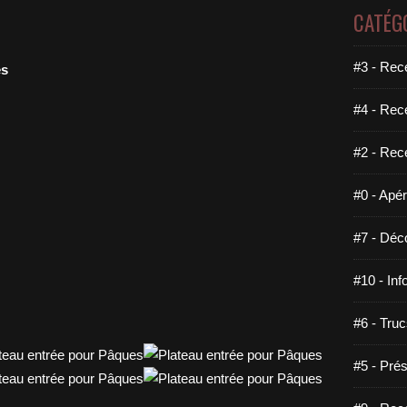
CATÉG
#3 - Rece
es
#4 - Rec
#2 - Rec
#0 - Apéri
#7 - Déco
#10 - Inf
#6 - Truc
#5 - Prés