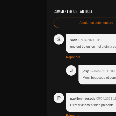
COMMENTER CET ARTICLE
Ajouter un commentaire
S
sotis
07/04/2021 13:36
une entrée qui en met plein la vu
Répondre
J
josy
07/04/2021 15:08
Merci beaucoup et bon
P
papillonmyosotis
05/04/2021 1
C'est divinement bien présenté !
Répondre