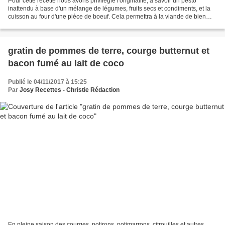
Pour cette recette nous avons privilégié l'originalité, à savoir un pesto
inattendu à base d'un mélange de légumes, fruits secs et condiments, et la
cuisson au four d'une pièce de boeuf. Cela permettra à la viande de bien
s'imprégner de toutes ces délicieuses...
gratin de pommes de terre, courge butternut et
bacon fumé au lait de coco
Publié le 04/11/2017 à 15:25
Par
Josy Recettes - Christie Rédaction
En pleine saison des courges, potirons, potimarrons, citrouilles et autres