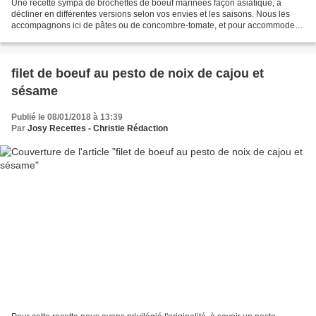
Une recette sympa de brochettes de boeuf marinées façon asiatique, à
décliner en différentes versions selon vos envies et les saisons. Nous les
accompagnons ici de pâtes ou de concombre-tomate, et pour accommoder :
la sauce cajou dont nous vous avons...
filet de boeuf au pesto de noix de cajou et
sésame
Publié le 08/01/2018 à 13:39
Par
Josy Recettes - Christie Rédaction