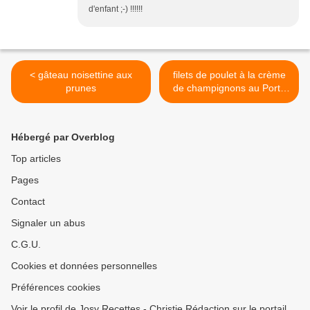
d'enfant ;-) !!!!!!
< gâteau noisettine aux
filets de poulet à la crème
prunes
de champignons au Porto
rosé >
Hébergé par Overblog
Top articles
Pages
Contact
Signaler un abus
C.G.U.
Cookies et données personnelles
Préférences cookies
Voir le profil de Josy Recettes - Christie Rédaction sur le portail