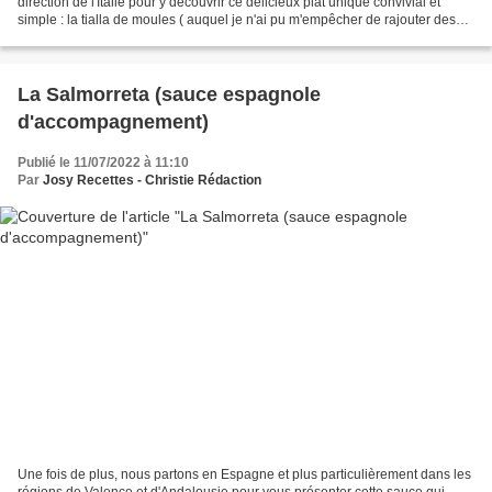
direction de l'Italie pour y découvrir ce délicieux plat unique convivial et
simple : la tialla de moules ( auquel je n'ai pu m'empêcher de rajouter des
crevettes ;-) !!). Cette...
La Salmorreta (sauce espagnole
d'accompagnement)
Publié le 11/07/2022 à 11:10
Par
Josy Recettes - Christie Rédaction
Une fois de plus, nous partons en Espagne et plus particulièrement dans les
régions de Valence et d'Andalousie pour vous présenter cette sauce qui