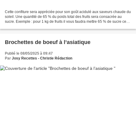
Cette confiture sera appréciée pour son goût acidulé aux saveurs chaude du
soleil. Une quantité de 65 % du poids total des fruits sera consacrée au
sucre. Exemple : pour 1 kg de fruits il vous faudra mettre 65 % de sucre ce
qui vous donnera 650 g de sucre....
Brochettes de boeuf à l’asiatique
Publié le 08/05/2025 à 09:47
Par
Josy Recettes - Christie Rédaction