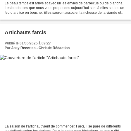
Le beau temps est arrivé et avec lui les envies de barbecue ou de plancha.
Les brochettes que nous vous proposons aujourd'hui sont à elles seules un
feu d’artifice en bouche. Elles sauront associer la richesse de la viande et
toutes les saveurs de l’Asie....
Artichauts farcis
Publié le 01/05/2025 à 09:27
Par
Josy Recettes - Christie Rédaction
La saison de l’artichaut vient de commencer. Farci, il se pare de différents
ingrédients selon les régions. Pour la petite note historique, ce met a été