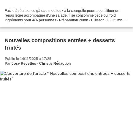
Facile à réaliser ce gâteau moelleux à la courgette pourra constituer un
repas léger accompagné d'une salade. Il se consomme tiède ou froid
Ingrédients pour 4/ 6 personnes - Préparation 20mn - Cuisson 30 / 35 mn 1 -
2 courgettes moyennes (environ 300...
Nouvelles compositions entrées + desserts
fruités
Publié le 14/11/2025 à 17:25
Par
Josy Recettes - Christie Rédaction