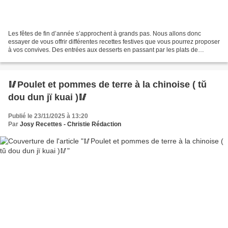
Les fêtes de fin d’année s’approchent à grands pas. Nous allons donc
essayer de vous offrir différentes recettes festives que vous pourrez proposer
à vos convives. Des entrées aux desserts en passant par les plats de
résistance, vous pourrez vous en inspirer...
🥢Poulet et pommes de terre à la chinoise ( tŭ
dou dun jï kuai )🥢
Publié le 23/11/2025 à 13:20
Par
Josy Recettes - Christie Rédaction