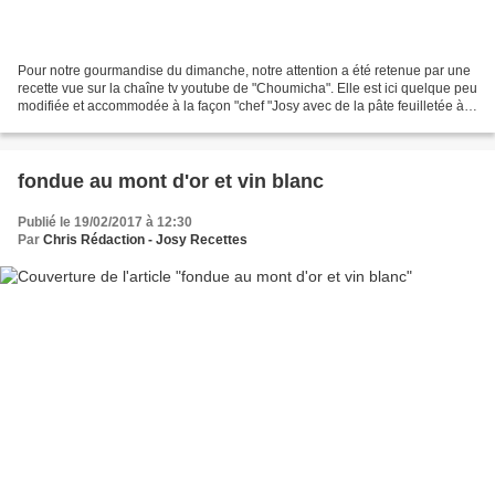
Pour notre gourmandise du dimanche, notre attention a été retenue par une
recette vue sur la chaîne tv youtube de "Choumicha". Elle est ici quelque peu
modifiée et accommodée à la façon "chef "Josy avec de la pâte feuilletée à
la place de la pâte sucrée...
fondue au mont d'or et vin blanc
Publié le 19/02/2017 à 12:30
Par
Chris Rédaction - Josy Recettes