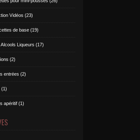
ettes pour mini-pousses (26)
ction Vidéos (23)
cettes de base (19)
 Alcools Liqueurs (17)
tions (2)
s entrées (2)
 (1)
 apéritif (1)
VES