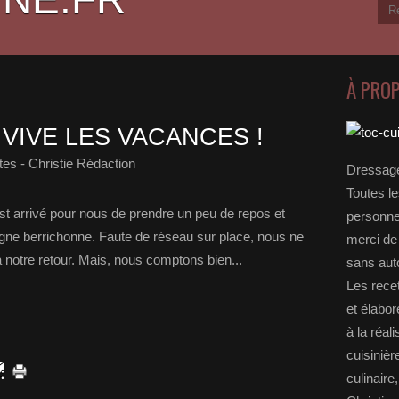
À PRO
 VIVE LES VACANCES !
es - Christie Rédaction
Dressage
Toutes le
t arrivé pour nous de prendre un peu de repos et
personnel
pagne berrichonne. Faute de réseau sur place, nous ne
merci de 
à notre retour. Mais, nous comptons bien...
sans auto
Les rece
et élabo
à la réal
cuisinièr
culinaire