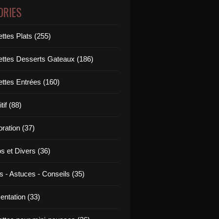
ORIES
ttes Plats (255)
ettes Desserts Gateaux (186)
ettes Entrées (160)
tif (88)
ration (37)
os et Divers (36)
s - Astuces - Conseils (35)
entation (33)