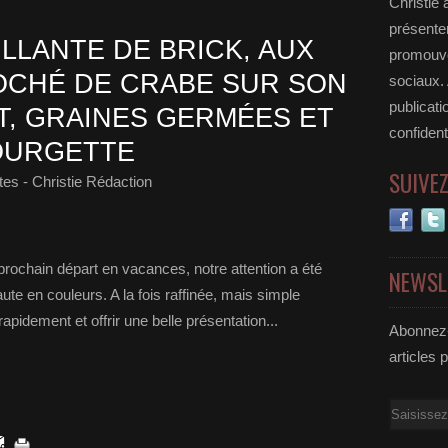
Christie 
présenter
LLANTE DE BRICK, AUX
promouvoi
LOCHÉ DE CRABE SUR SON
sociaux.
publicati
T, GRAINES GERMÉES ET
confident
OURGETTE
SUIVE
es - Christie Rédaction
prochain départ en vacances, notre attention a été
NEWSL
aute en couleurs. A la fois raffinée, mais simple
apidement et offrir une belle présentation...
Abonnez-
articles 
Email