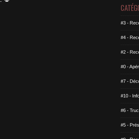
CATÉG
#3 - Rece
#4 - Rec
#2 - Rec
#0 - Apéri
#7 - Déco
#10 - Inf
#6 - Truc
#5 - Prés