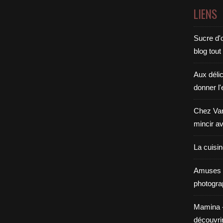
LIENS
Sucre d'o
blog tout
Aux déli
donner l'
Chez Van
mincir av
La cuisi
Amuses 
photogra
Mamina - E
découvri