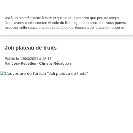
Voilà un plat très facile à faire et qui ne vous prendra que peu de temps.
Nous avons choisi comme viande du filet mignon de porc mais vous pouvez
associer cette sauce onctueuse au bleu de Bresse à de la viande rouge ou à
de la volaille. Même chose pour...
Joli plateau de fruits
Publié le 14/03/2021 à 12:13
Par
Josy Recettes - Christie Rédaction