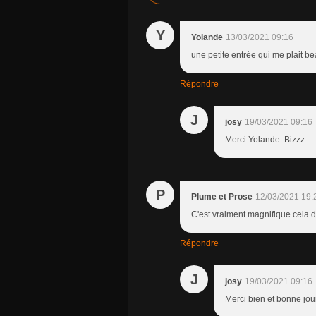
Y
Yolande
13/03/2021 09:16
une petite entrée qui me plait 
Répondre
J
josy
19/03/2021 09:16
Merci Yolande. Bizzz
P
Plume et Prose
12/03/2021 19:
C'est vraiment magnifique cela d
Répondre
J
josy
19/03/2021 09:16
Merci bien et bonne jou