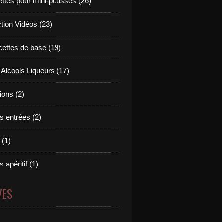
ettes pour mini-pousses (26)
ction Vidéos (23)
cettes de base (19)
 Alcools Liqueurs (17)
tions (2)
s entrées (2)
 (1)
 apéritif (1)
VES