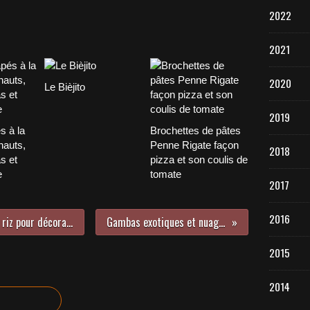
2022
2021
2020
Le Bièjito
2019
s à la
Brochettes de pâtes
hauts,
Penne Rigate façon
2018
s et
pizza et son coulis de
e
tomate
2017
2016
Technique du drapé de feuilles de riz pour décoration de plats sucrés ou salés.
Gambas exotiques et nuages de lait de coco
2015
2014