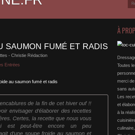
À PRO
U SAUMON FUMÉ ET RADIS
tes - Christie Rédaction
Dressage
es Entrées
Toutes le
personnel
merci de 
sans auto
Les rece
ncablures de la fin de cet hiver ouf !!
et élabo
oir envisager d'élaborer des recettes
à la réal
gères. Certes, la recette que nous vous
cuisinièr
hui est peut-être encore un peu
culinaire
'agit d'une soupe froide au saumon et