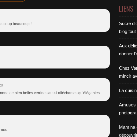
LIENS
Sucre d'o
beaucoup beaucoup !
blog tout
Aux déli
donner l'
Chez Van
mincir av
20
La cuisi
onne de bien belles verrines aussi alléchantes qu'élégantes.
Amuses 
photogra
Mamina - E
rnée.
découvri