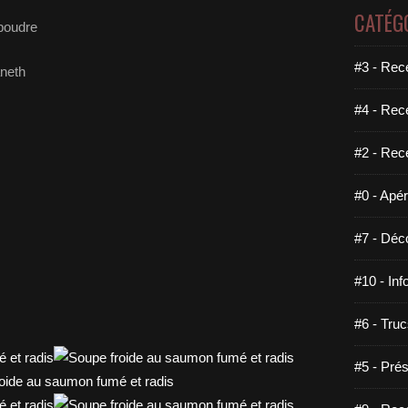
CATÉG
 poudre
#3 - Rece
aneth
#4 - Rec
#2 - Rec
#0 - Apéri
#7 - Déco
#10 - Inf
#6 - Truc
#5 - Prés