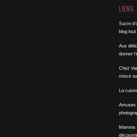
LIENS
Sucre d'o
blog tout
Aux déli
donner l'
Chez Van
mincir av
La cuisi
Amuses 
photogra
Mamina - E
découvri