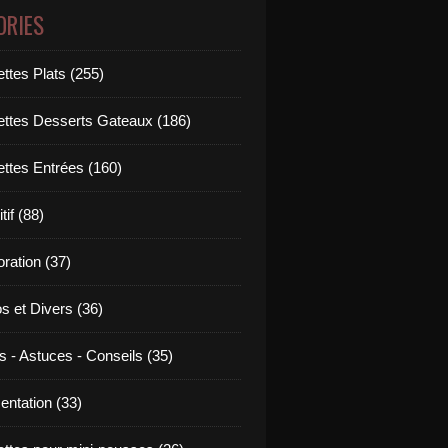
ORIES
ttes Plats (255)
ettes Desserts Gateaux (186)
ettes Entrées (160)
tif (88)
ration (37)
os et Divers (36)
s - Astuces - Conseils (35)
entation (33)