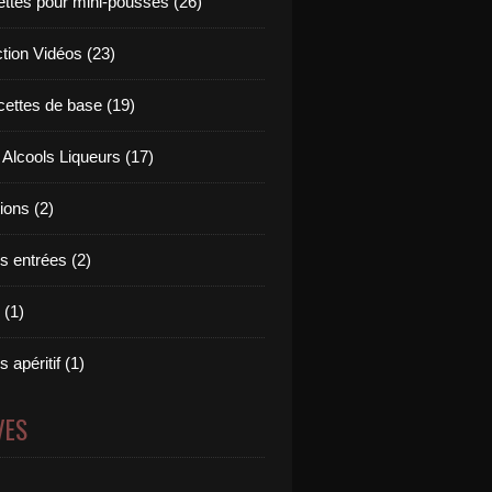
ettes pour mini-pousses (26)
ction Vidéos (23)
cettes de base (19)
 Alcools Liqueurs (17)
tions (2)
s entrées (2)
 (1)
 apéritif (1)
VES