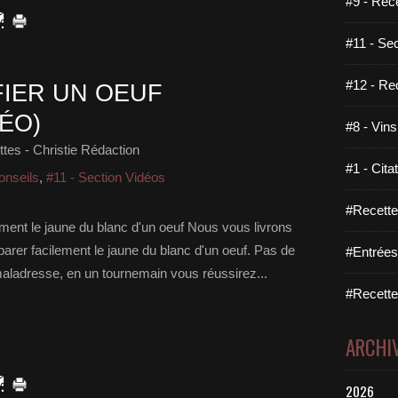
#9 - Rec
#11 - Se
#12 - Re
IER UN OEUF
ÉO)
#8 - Vins
tes - Christie Rédaction
#1 - Cita
onseils
,
#11 - Section Vidéos
#Recette
nt le jaune du blanc d'un oeuf Nous vous livrons
parer facilement le jaune du blanc d'un oeuf. Pas de
#Entrées
 maladresse, en un tournemain vous réussirez...
#Recettes
ARCHI
2026