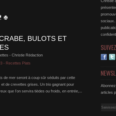
Christie 
présenter
promouvoi
sociaux.
publicati
confident
 CRABE, BULOTS ET
SUIVE
ES
ttes - Christie Rédaction
3 - Recettes Plats
NEWSL
its de mer seront à coup sûr séduits par cette
s et de crevettes grises. Un trio gagnant pour
Abonnez-
ux que l'on servira tièdes ou froids, en entrée,...
articles 
Email