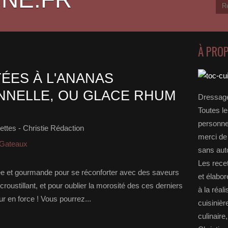
À PRO
ÉES À L'ANANAS
NNELLE, OU GLACE RHUM
Dressage
Toutes le
personnel
ttes - Christie Rédaction
merci de 
 Gateaux
sans auto
Les rece
tée et gourmande pour se réconforter avec des saveurs
et élabo
roustillant, et pour oublier la morosité des ces derniers
à la réal
our en force ! Vous pourrez...
cuisinièr
culinaire