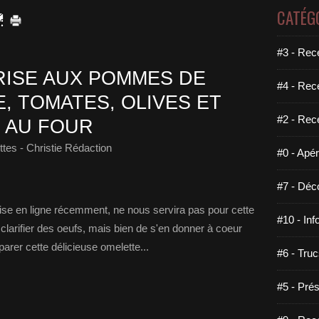
CATÉG
#3 - Rece
ISE AUX POMMES DE
#4 - Rec
, TOMATES, OLIVES ET
#2 - Rec
 AU FOUR
tes - Christie Rédaction
#0 - Apéri
#7 - Déco
mise en ligne récemment, ne nous servira pas pour cette
#10 - Inf
de clarifier des oeufs, mais bien de s'en donner à coeur
parer cette délicieuse omelette...
#6 - Truc
#5 - Prés