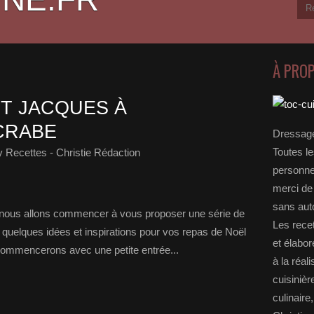
À PRO
NT JACQUES À
 CRABE
Dressage
Toutes le
 Recettes - Christie Rédaction
personnel
merci de 
sans auto
, nous allons commencer à vous proposer une série de
Les rece
r quelques idées et inspirations pour vos repas de Noël
et élabo
s commencerons avec une petite entrée...
à la réal
cuisinièr
culinaire