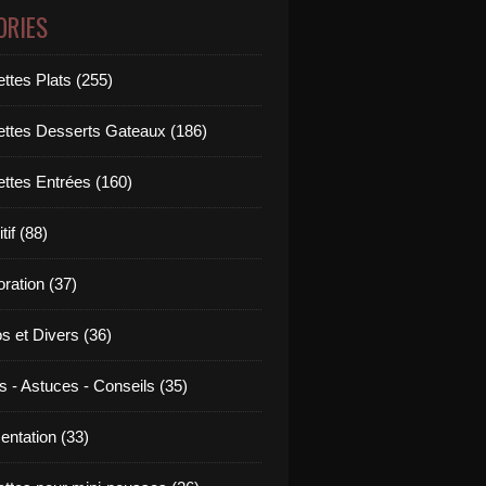
ORIES
ttes Plats (255)
ettes Desserts Gateaux (186)
ettes Entrées (160)
tif (88)
ration (37)
os et Divers (36)
s - Astuces - Conseils (35)
entation (33)