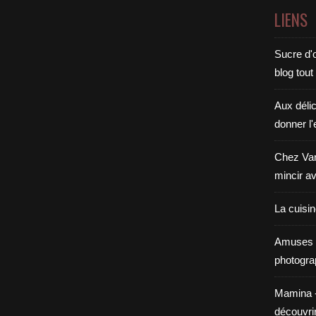
LIENS
Sucre d'o
blog tout
Aux déli
donner l'
Chez Van
mincir av
La cuisi
Amuses 
photogra
Mamina - E
découvri