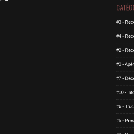
CATÉG
#3 - Rece
#4 - Rec
#2 - Rec
#0 - Apéri
#7 - Déco
#10 - Inf
#6 - Truc
#5 - Prés