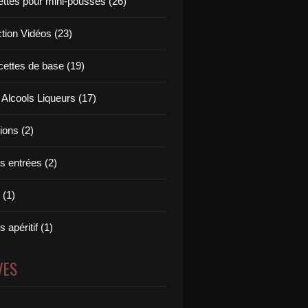
ettes pour mini-pousses (26)
ction Vidéos (23)
cettes de base (19)
 Alcools Liqueurs (17)
tions (2)
s entrées (2)
 (1)
 apéritif (1)
VES