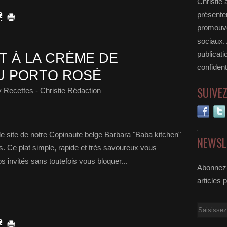
Christie 
présenter
promouvoi
sociaux.
publicati
T À LA CRÈME DE
confident
U PORTO ROSÉ
SUIVE
 Recettes - Christie Rédaction
le site de notre Copinaute belge Barbara "Baba kitchen"
NEWSL
s. Ce plat simple, rapide et très savoureux vous
s invités sans toutefois vous bloquer...
Abonnez-
articles 
Email