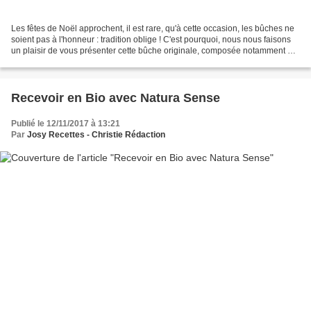
Les fêtes de Noël approchent, il est rare, qu'à cette occasion, les bûches ne
soient pas à l'honneur : tradition oblige ! C'est pourquoi, nous nous faisons
un plaisir de vous présenter cette bûche originale, composée notamment de
produits bio, à base...
Recevoir en Bio avec Natura Sense
Publié le 12/11/2017 à 13:21
Par
Josy Recettes - Christie Rédaction