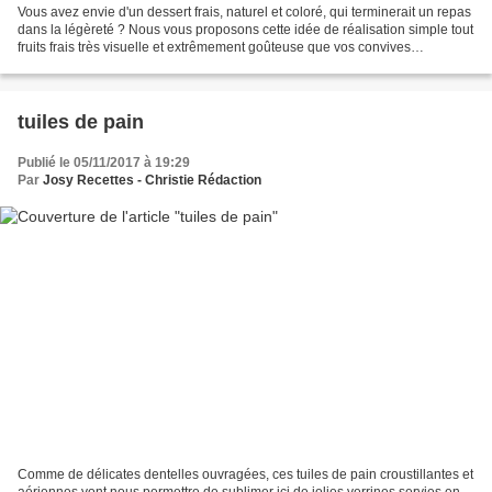
Vous avez envie d'un dessert frais, naturel et coloré, qui terminerait un repas
dans la légèreté ? Nous vous proposons cette idée de réalisation simple tout
fruits frais très visuelle et extrêmement goûteuse que vos convives
apprécieront à coup sûr ! Ingrédients...
tuiles de pain
Publié le 05/11/2017 à 19:29
Par
Josy Recettes - Christie Rédaction
Comme de délicates dentelles ouvragées, ces tuiles de pain croustillantes et
aériennes vont nous permettre de sublimer ici de jolies verrines servies en