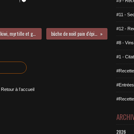
! ❤️
#9 - Rec
#11 - Se
#12 - Re
dessert tout fruits : ananas, kaki, kiwi, myrtille et grains de grenade
bûche de noël pain d'épices poire
#8 - Vins
#1 - Cita
#Recette
#Entrées
Retour à l'accueil
#Recettes
ARCHI
2026