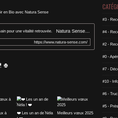
CATÉG
#3 - Rece
Natura Sense : cuisinez bon et sain pour une vitalité retrouvée.
#4 - Rec
https://www.natura-sense.com/
#2 - Rec
#0 - Apéri
#7 - Déco
#10 - Inf
#6 - Truc
#5 - Prés
ux à
❤️ Les un an de ́Néla
Meilleurs vœux 2025