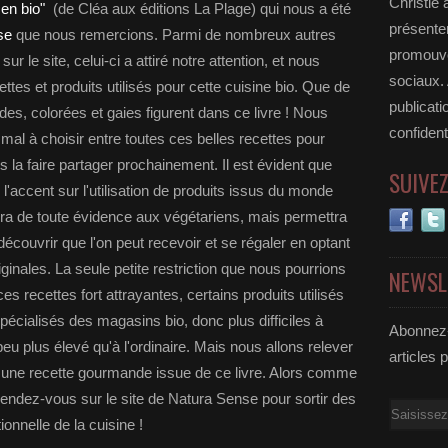
Christie 
en bio"
(de Cléa aux éditions La Plage) qui nous a été
présenter
se
que nous remercions. Parmi de nombreux autres
promouvoi
 le site, celui-ci a attiré notre attention, et nous
sociaux.
ttes et produits utilisés pour cette cuisine bio. Que de
publicati
es, colorées et gaies figurent dans ce livre ! Nous
confident
al à choisir entre toutes ces belles recettes pour
us la faire partager prochainement. Il est évident que
SUIVE
 l'accent sur l'utilisation de produits issus du monde
aira de toute évidence aux végétariens, mais permettra
couvrir que l'on peut recevoir et se régaler en optant
iginales. La seule petite restriction que nous pourrions
NEWSL
es recettes fort attrayantes, certains produits utilisés
écialisés des magasins bio, donc plus difficiles à
Abonnez-
 peu plus élevé qu'à l'ordinaire. Mais nous allons relever
articles 
t une recette gourmande issue de ce livre. Alors comme
rendez-vous sur le site de Natura Sense pour sortir des
Email
ionnelle de la cuisine !