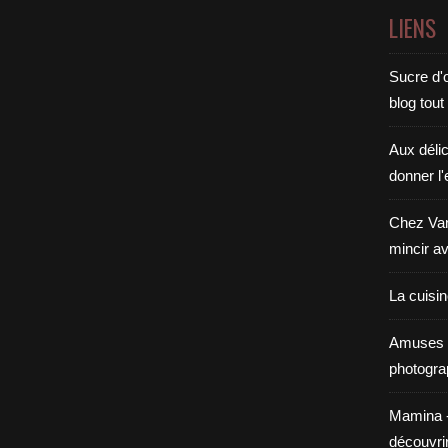
LIENS
Sucre d'o
blog tout
Aux déli
donner l'
Chez Van
mincir av
La cuisi
Amuses 
photogra
Mamina - E
découvri