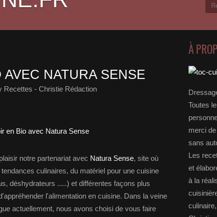
À PRO
O AVEC NATURA SENSE
 Recettes - Christie Rédaction
Dressage
Toutes le
personnel
merci de 
sans auto
Les rece
aisir notre partenariat avec
Natura Sense
, site où
et élabo
 tendances culinaires, du matériel pour une cuisine
à la réal
s, déshydrateurs .....) et différentes façons plus
cuisinièr
 d'appréhender l'alimentation en cuisine. Dans la veine
culinaire
ogue actuellement, nous avons choisi de vous faire