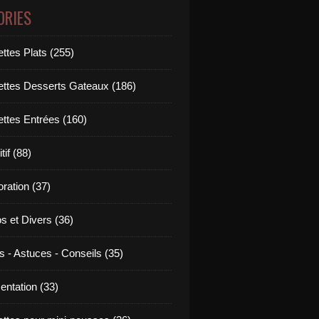
ORIES
ttes Plats (255)
ettes Desserts Gateaux (186)
ettes Entrées (160)
tif (88)
ration (37)
os et Divers (36)
s - Astuces - Conseils (35)
entation (33)