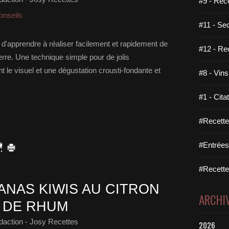
#9 - Rec
onseils
#11 - Se
 d'apprendre à réaliser facilement et rapidement de
#12 - Re
re. Une technique simple pour de jolis
 le visuel et une dégustation crousti-fondante et
#8 - Vins
#1 - Cita
#Recette
#Entrées
#Recettes
ANAS KIWIS AU CITRON
ARCHI
 DE RHUM
daction - Josy Recettes
2026