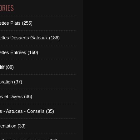
ORIES
ttes Plats (255)
ettes Desserts Gateaux (186)
ettes Entrées (160)
tif (88)
ration (37)
os et Divers (36)
s - Astuces - Conseils (35)
entation (33)