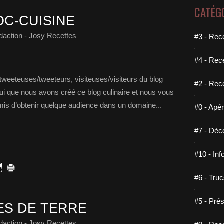
CATÉG
OC-CUISINE
daction - Josy Recettes
#3 - Rece
#4 - Rec
 tweeteuses/tweeteurs, visiteuses/visiteurs du blog
#2 - Rec
i que nous avons créé ce blog culinaire et nous vous
mis d’obtenir quelque audience dans un domaine...
#0 - Apéri
#7 - Déco
#10 - Inf
#6 - Truc
#5 - Prés
ES DE TERRE
daction - Josy Recettes