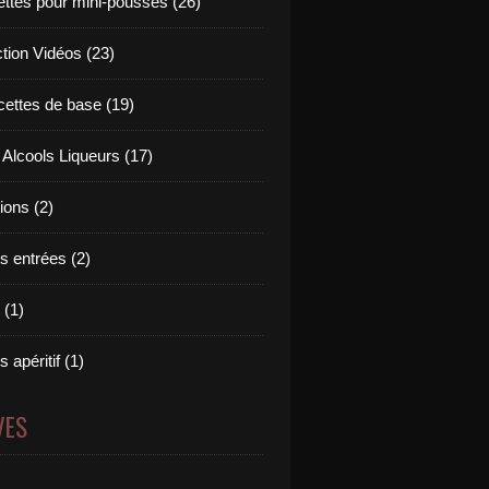
ettes pour mini-pousses (26)
ction Vidéos (23)
cettes de base (19)
 Alcools Liqueurs (17)
tions (2)
s entrées (2)
 (1)
 apéritif (1)
VES