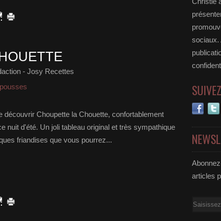
Christie 
présenter
promouvoi
sociaux.
publicati
CHOUETTE
confident
action - Josy Recettes
SUIVE
i-pousses
e découvrir Choupette la Chouette, confortablement
 nuit d'été. Un joli tableau original et très sympathique
NEWSL
lques friandises que vous pourrez...
Abonnez-
articles 
Email