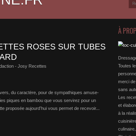
À PRO
ETTES ROSES SUR TUBES
LARD
Dressage
Toutes le
daction - Josy Recettes
personnel
merci de 
sans auto
nivers, du caractère, pour de sympathiques amuse-
Les rece
ies piques en bambou que vous servirez pour un
et élabo
cette proposée aujourd'hui vous permet de recevoir...
à la réal
cuisinièr
culinaire