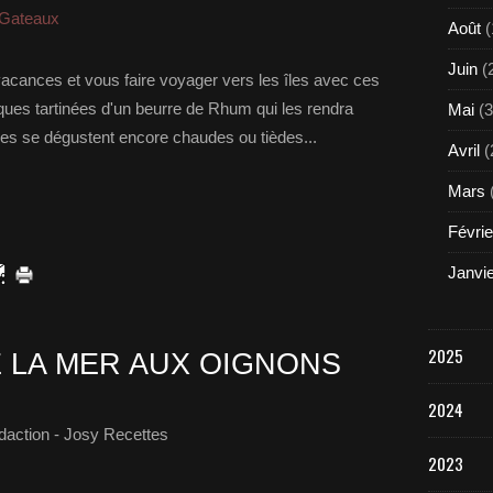
 Gateaux
Août
(
Juin
(
acances et vous faire voyager vers les îles avec ces
iques tartinées d'un beurre de Rhum qui les rendra
Mai
(3
les se dégustent encore chaudes ou tièdes...
Avril
(
Mars
Févrie
Janvi
2025
E LA MER AUX OIGNONS
2024
daction - Josy Recettes
2023