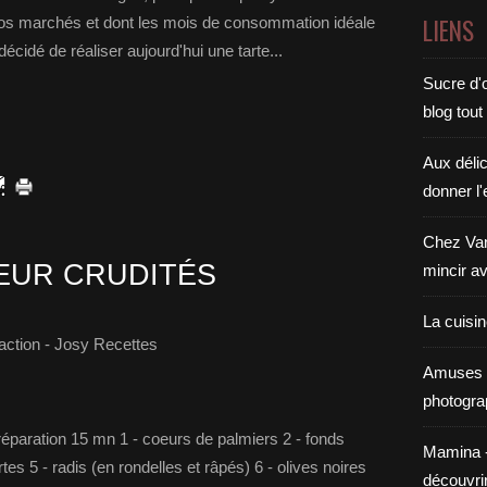
LIENS
r nos marchés et dont les mois de consommation idéale
décidé de réaliser aujourd'hui une tarte...
Sucre d'o
blog tout
Aux déli
donner l'
Chez Van
EUR CRUDITÉS
mincir av
La cuisi
ction - Josy Recettes
Amuses 
photogra
réparation 15 mn 1 - coeurs de palmiers 2 - fonds
Mamina - E
tes 5 - radis (en rondelles et râpés) 6 - olives noires
découvri