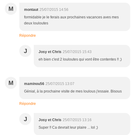
M
montaut
25/07/2015 14:56
formidable je le ferais aux prochaines vacances aves mes
deux louloutes
Répondre
J
Josy et Chris
25/07/2015 15:43
eh bien c'est 2 louloutes qui vont être contentes !! ;)
M
maminou56
25/07/2015 13:07
Génial, à la prochaine visite de mes loulous j'essaie. Bisous
Répondre
J
Josy et Chris
25/07/2015 13:16
Super !! Ca devrait leur plaire ... lol ;)