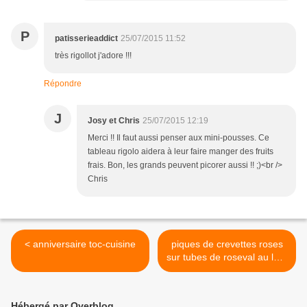
P
patisserieaddict
25/07/2015 11:52
très rigollot j'adore !!!
Répondre
J
Josy et Chris
25/07/2015 12:19
Merci !! Il faut aussi penser aux mini-pousses. Ce
tableau rigolo aidera à leur faire manger des fruits
frais. Bon, les grands peuvent picorer aussi !! ;)<br />
Chris
< anniversaire toc-cuisine
piques de crevettes roses
sur tubes de roseval au lard
>
Hébergé par Overblog