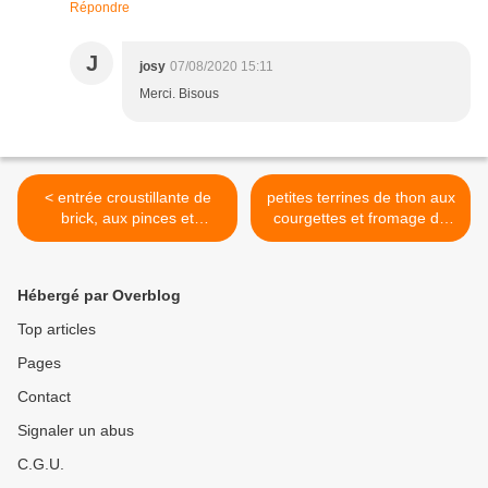
Répondre
J
josy
07/08/2020 15:11
Merci. Bisous
< entrée croustillante de
petites terrines de thon aux
brick, aux pinces et
courgettes et fromage de
effiloché de crabe sur son
chèvre >
écrasé d'avocat, graines
germées et rouleaux de
Hébergé par Overblog
courgette
Top articles
Pages
Contact
Signaler un abus
C.G.U.