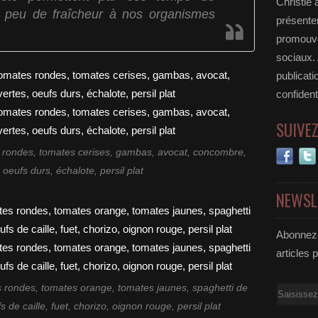
Christie 
n peu de fraîcheur à nos organismes
présenter
promouvoi
sociaux.
publicati
confident
SUIVE
s rondes, tomates cerises, gambas, avocat, concombre,
 oeufs durs, échalote, persil plat
NEWSL
Abonnez-
articles 
 rondes, tomates orange, tomates jaunes, spaghetti de
Email
 de caille, fuet, chorizo, oignon rouge, persil plat