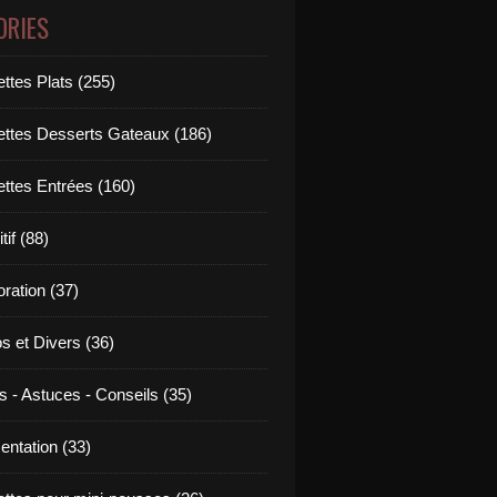
ORIES
ttes Plats (255)
ettes Desserts Gateaux (186)
ettes Entrées (160)
tif (88)
ration (37)
os et Divers (36)
s - Astuces - Conseils (35)
entation (33)