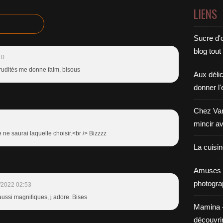
LIENS
Sucre d'o
blog tout
10
crudités me donne faim, bisous
Aux déli
donner l'
Chez Van
mincir av
e ne saurai laquelle choisir.<br /> Bizzzz
La cuisi
Amuses 
photogra
/2022 02:53
aussi magnifiques, j adore. Bises
Mamina - E
découvri