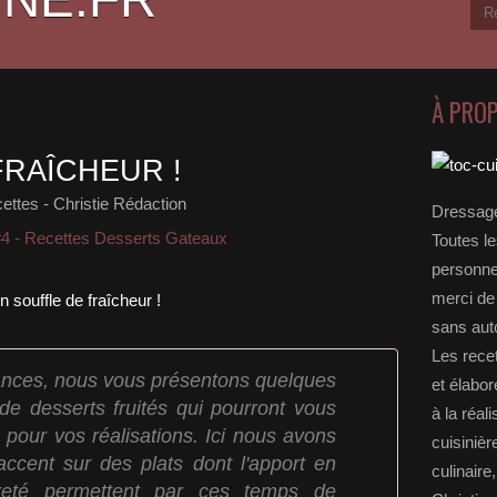
À PRO
FRAÎCHEUR !
ttes - Christie Rédaction
Dressage
#4 - Recettes Desserts Gateaux
Toutes le
personnel
merci de 
sans auto
Les rece
cances, nous vous présentons quelques
et élabo
de desserts fruités qui pourront vous
à la réal
pour vos réalisations. Ici nous avons
cuisinièr
'accent sur des plats dont l'apport en
culinaire
èreté permettent par ces temps de