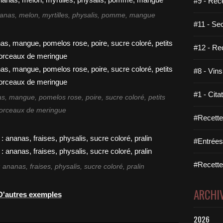
#9 - Rec
nanas, melon, myrtilles, physalis, pomme, mangue
#11 - Se
#12 - Re
#8 - Vins
#1 - Cita
s, mangue, pomelos rose, poire, sucre coloré, petits
orceaux de meringue
#Recette
#Entrées
#Recettes
 ananas, fraises, physalis, sucre coloré, pralin
ARCHI
D'autres exemples
2026