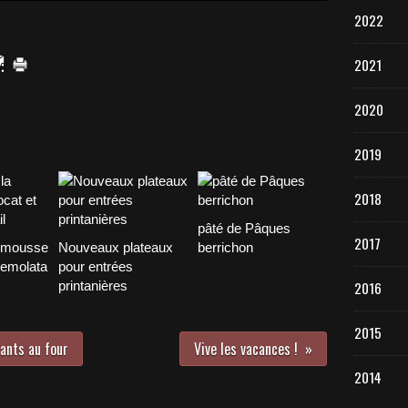
2022
2021
2020
2019
2018
pâté de Pâques
2017
 mousse
Nouveaux plateaux
berrichon
remolata
pour entrées
printanières
2016
2015
ants au four
Vive les vacances !
2014