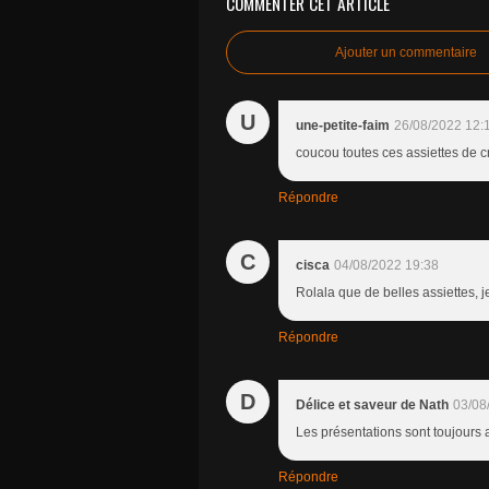
COMMENTER CET ARTICLE
Ajouter un commentaire
U
une-petite-faim
26/08/2022 12:
coucou toutes ces assiettes de 
Répondre
C
cisca
04/08/2022 19:38
Rolala que de belles assiettes, j
Répondre
D
Délice et saveur de Nath
03/08
Les présentations sont toujours 
Répondre