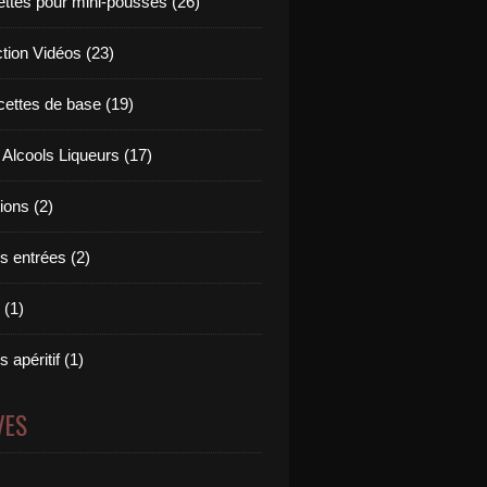
ettes pour mini-pousses (26)
ction Vidéos (23)
cettes de base (19)
 Alcools Liqueurs (17)
tions (2)
s entrées (2)
 (1)
 apéritif (1)
VES