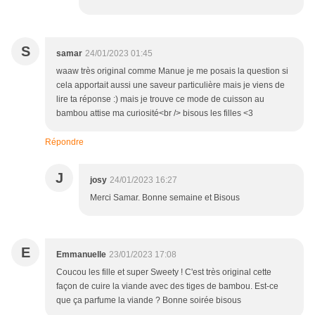
S
samar
24/01/2023 01:45
waaw très original comme Manue je me posais la question si
cela apportait aussi une saveur particulière mais je viens de
lire ta réponse :) mais je trouve ce mode de cuisson au
bambou attise ma curiosité<br /> bisous les filles <3
Répondre
J
josy
24/01/2023 16:27
Merci Samar. Bonne semaine et Bisous
E
Emmanuelle
23/01/2023 17:08
Coucou les fille et super Sweety ! C'est très original cette
façon de cuire la viande avec des tiges de bambou. Est-ce
que ça parfume la viande ? Bonne soirée bisous