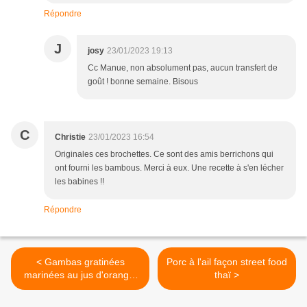
Répondre
J
josy
23/01/2023 19:13
Cc Manue, non absolument pas, aucun transfert de
goût ! bonne semaine. Bisous
C
Christie
23/01/2023 16:54
Originales ces brochettes. Ce sont des amis berrichons qui
ont fourni les bambous. Merci à eux. Une recette à s'en lécher
les babines !!
Répondre
< Gambas gratinées
Porc à l'ail façon street food
marinées au jus d'orange,
thaï >
jus de citron et cognac