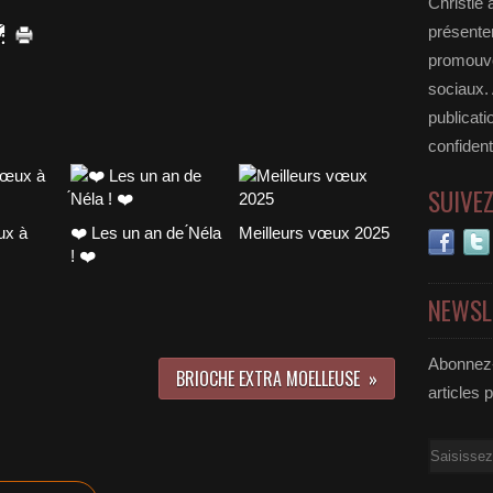
Christie 
présenter
promouvoi
sociaux.
publicati
confident
SUIVE
ux à
❤️ Les un an de ́Néla
Meilleurs vœux 2025
! ❤️
NEWSL
Abonnez-
BRIOCHE EXTRA MOELLEUSE
articles 
Email