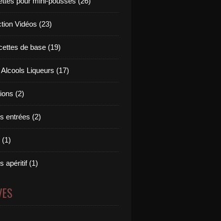
ettes pour mini-pousses (26)
ction Vidéos (23)
cettes de base (19)
 Alcools Liqueurs (17)
tions (2)
s entrées (2)
 (1)
 apéritif (1)
VES