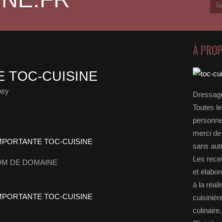
À PRO
E TOC-CUISINE
osy
Dressage
Toutes le
personnel
merci de 
sans auto
Les rece
OM DE DOMAINE
et élabo
à la réal
cuisinièr
culinaire