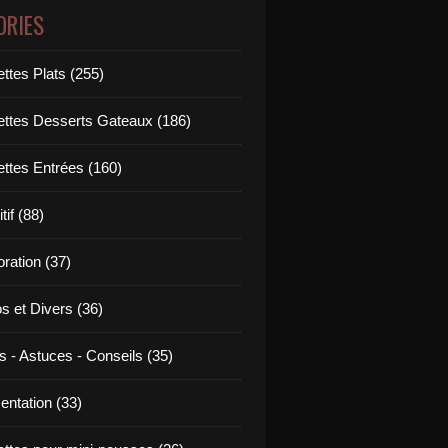
ORIES
ttes Plats (255)
ettes Desserts Gateaux (186)
ettes Entrées (160)
tif (88)
ration (37)
os et Divers (36)
s - Astuces - Conseils (35)
entation (33)