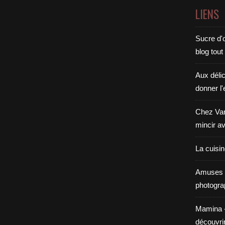
LIENS
Sucre d'o
blog tout
Aux déli
donner l'
Chez Van
mincir av
La cuisi
Amuses 
photogra
Mamina - E
découvri