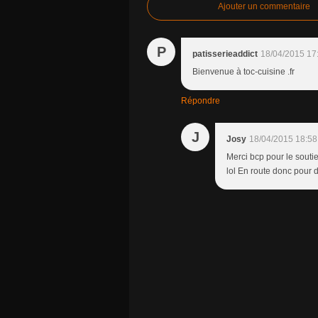
Ajouter un commentaire
P
patisserieaddict
18/04/2015 17
Bienvenue à toc-cuisine .fr
Répondre
J
Josy
18/04/2015 18:58
Merci bcp pour le soutie
lol En route donc pour d