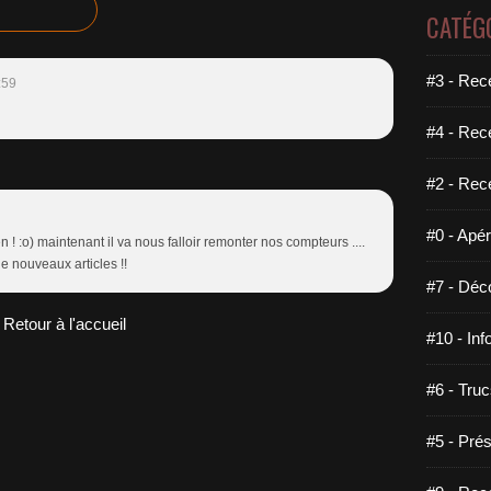
CATÉG
#3 - Rece
:59
#4 - Rec
#2 - Rec
#0 - Apéri
n ! :o) maintenant il va nous falloir remonter nos compteurs ....
e nouveaux articles !!
#7 - Déco
Retour à l'accueil
#10 - Inf
#6 - Truc
#5 - Prés