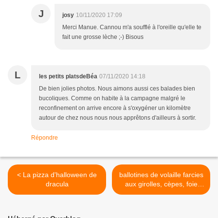
J
josy
10/11/2020 17:09
Merci Manue. Cannou m'a soufflé à l'oreille qu'elle te
fait une grosse lèche ;-) Bisous
L
les petits platsdeBéa
07/11/2020 14:18
De bien jolies photos. Nous aimons aussi ces balades bien
bucoliques. Comme on habite à la campagne malgré le
reconfinement on arrive encore à s'oxygéner un kilomètre
autour de chez nous nous nous apprêtons d'ailleurs à sortir.
Répondre
< La pizza d'halloween de
ballotines de volaille farcies
dracula
aux girolles, cèpes, foie
gras, sauce albufera >