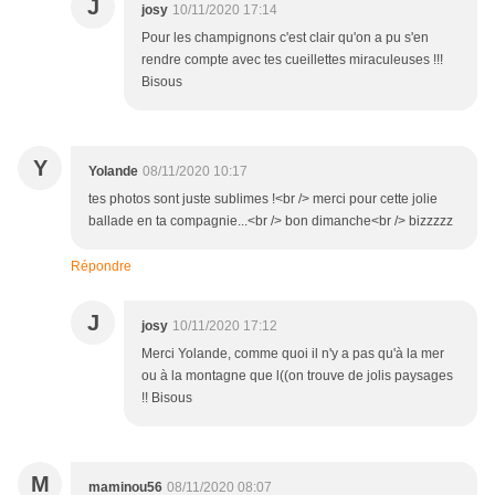
J
josy
10/11/2020 17:14
Pour les champignons c'est clair qu'on a pu s'en
rendre compte avec tes cueillettes miraculeuses !!!
Bisous
Y
Yolande
08/11/2020 10:17
tes photos sont juste sublimes !<br /> merci pour cette jolie
ballade en ta compagnie...<br /> bon dimanche<br /> bizzzzz
Répondre
J
josy
10/11/2020 17:12
Merci Yolande, comme quoi il n'y a pas qu'à la mer
ou à la montagne que l((on trouve de jolis paysages
!! Bisous
M
maminou56
08/11/2020 08:07