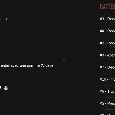
CATÉG
....)
#3 - Rece
#4 - Rec
#2 - Rec
#0 - Apéri
*
#7 - Déco
#10 - Inf
#6 - Truc
#5 - Prés