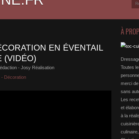
À PRO
ÉCORATION EN ÉVENTAIL
 (VIDÉO)
Dressage
Toutes le
édaction - Josy Réalisation
personnel
 - Décoration
merci de 
sans auto
Les rece
et élabo
à la réal
cuisinièr
culinaire