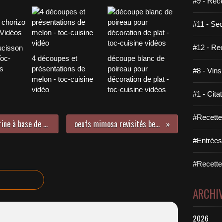
#9 - Rec
#11 - Se
#12 - Re
ucisson
Toc-
4 découpes et
découpe blanc de
s
présentations de
poireau pour
#8 - Vins
melon - toc-cuisine
décoration de plat -
vidéo
toc-cuisine vidéos
#1 - Cita
#Recette
vraie "fausse-pizza" (pâte sans farine à base de thon) gambas et fruits de mer
oeufs mimosa revisités betterave-mozzarella
#Entrées
#Recettes
ARCHI
2026