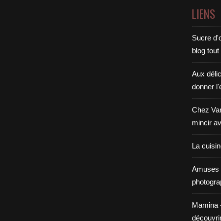
LIENS
Sucre d'o
blog tout
Aux déli
donner l'
Chez Van
mincir av
La cuisi
Amuses 
photogra
Mamina - E
découvri