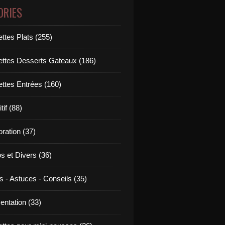
ORIES
ttes Plats (255)
ettes Desserts Gateaux (186)
ettes Entrées (160)
tif (88)
ration (37)
os et Divers (36)
s - Astuces - Conseils (35)
entation (33)