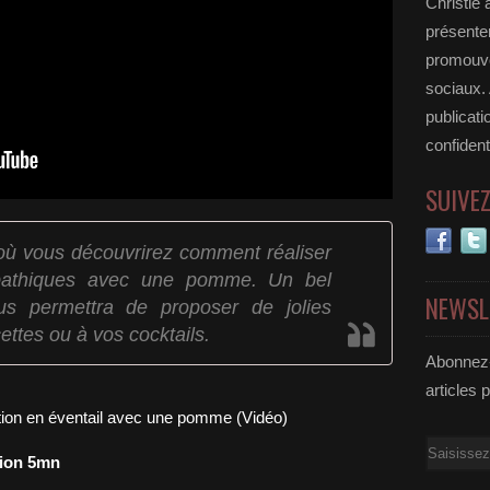
Christie 
présenter
promouvoi
sociaux.
publicati
confident
SUIVE
 où vous découvrirez comment réaliser
pathiques avec une pomme. Un bel
NEWSL
ous permettra de proposer de jolies
ettes ou à vos cocktails.
Abonnez-
articles 
Email
tion 5mn