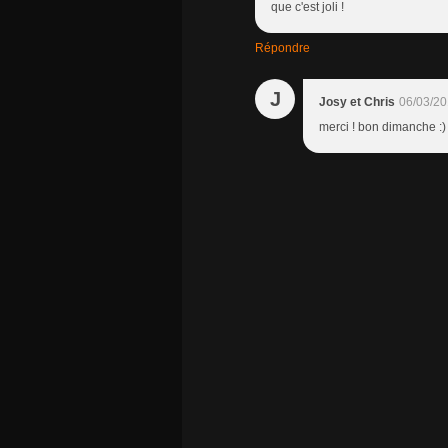
que c'est joli !
Répondre
J
Josy et Chris
06/03/20
merci ! bon dimanche :)