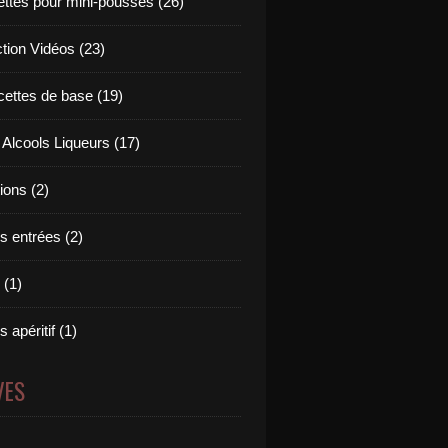
ettes pour mini-pousses (26)
ction Vidéos (23)
cettes de base (19)
 Alcools Liqueurs (17)
tions (2)
s entrées (2)
 (1)
 apéritif (1)
VES