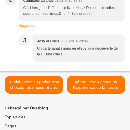
Candiable Lisange
28/11/2016 18:39
C'est très gentil l'offre de ce livre...<br /> De belles recettes
pourront en être tirées;D<br /> Bonne soirée:)
Répondre
J
Josy et Chris
28/11/2016 20:06
Un partenariat sympa en effet et une découverte de
la cuisine crue !
< mini-cakes au potimarron
gâteau citron-choco ou
chocolat pralinoise et anis
l'expérience de la cuisine
vert
crue >
Hébergé par Overblog
Top articles
Pages