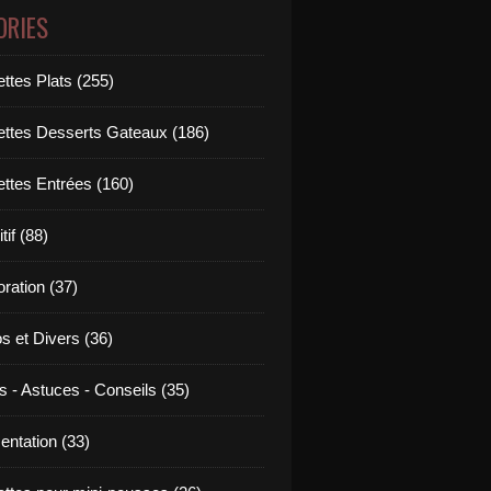
ORIES
ttes Plats (255)
ettes Desserts Gateaux (186)
ettes Entrées (160)
tif (88)
ration (37)
os et Divers (36)
s - Astuces - Conseils (35)
entation (33)