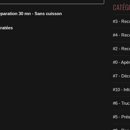
CATÉG
éparation 30 mn - Sans cuisson
#3 - Rece
dratées
#4 - Rec
#2 - Rec
#0 - Apéri
#7 - Déco
#10 - Inf
#6 - Truc
#5 - Prés