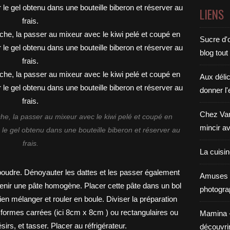
LIENS
Sucre d'o
blog tout
Aux déli
donner l'
Chez Van
che, la passer au mixeur avec le kiwi pelé et coupé en
mincir av
 le gel obtenu dans une bouteille biberon et réserver au
frais.
La cuisi
Amuses 
photogra
Mamina - E
découvri