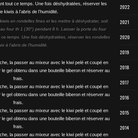
2022
2021
 kiwis en rondelles fines et les mettre à déshydrater, soit
au four th 1 (30°) pendant 8 h. Laisser la porte du four
2020
 ce temps. Une fois déshydratées, réserver les rondelles
is à l'abris de l'humidité.
2019
2018
2017
2016
2015
2014