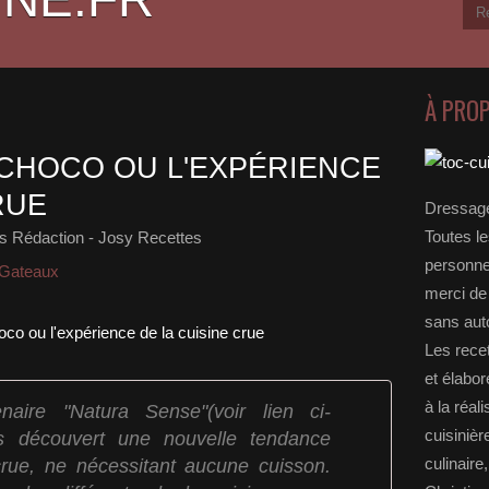
À PRO
CHOCO OU L'EXPÉRIENCE
RUE
Dressage
Toutes le
s Rédaction - Josy Recettes
personnel
 Gateaux
merci de 
sans auto
Les rece
et élabo
à la réal
aire "Natura Sense"(voir lien ci-
cuisinièr
s découvert une nouvelle tendance
 crue, ne nécessitant aucune cuisson.
culinaire