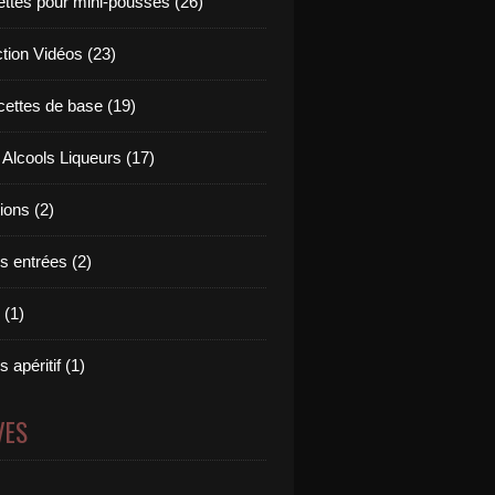
ettes pour mini-pousses (26)
ction Vidéos (23)
cettes de base (19)
 Alcools Liqueurs (17)
tions (2)
s entrées (2)
 (1)
 apéritif (1)
VES