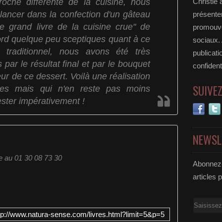
roche différente de la cuisine, nous
Christie 
lancer dans la confection d'un gâteau
présenter
Le grand livre de la cuisine crue" de
promouvoi
ord quelque peu sceptiques quant à ce
sociaux.
 traditionnel, nous avons été très
publicati
par le résultat final et par le bouquet
confident
eur de ce dessert. Voilà une réalisation
SUIVE
des mais qui n'en reste pas moins
tester impérativement !
NEWSL
e au 01 30 08 73 30
Abonnez-
articles 
Email
tp://www.natura-sense.com/livres.html?limit=5&p=5