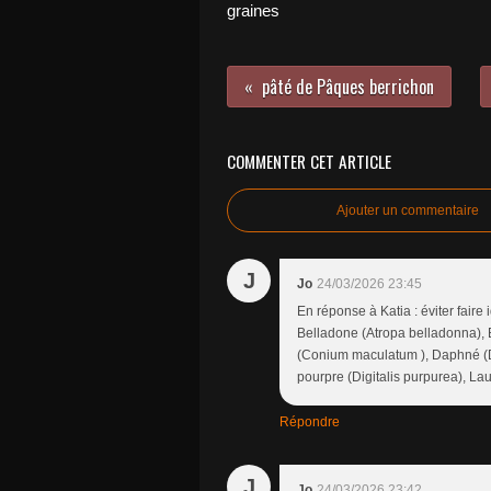
graines
pâté de Pâques berrichon
COMMENTER CET ARTICLE
Ajouter un commentaire
J
Jo
24/03/2026 23:45
En réponse à Katia : éviter fair
Belladone (Atropa belladonna),
(Conium maculatum ), Daphné (Da
pourpre (Digitalis purpurea), Lau
Répondre
J
Jo
24/03/2026 23:42