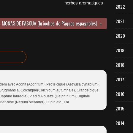
herbes aromatiques
2022
2021
MONAS DE PASCUA (brioches de Pâques espagnoles)
2020
2019
2018
2017
e idem avec Aconit (Aconitum), Petite ciguë (Aethusa cynapium),
 Brugmansia, Colchique(Colchicum autumnale), Grande ciguë
2016
phne laureola), Pied d'Alouette (Delphinium), Digitale
rier-rose (Nerium oleander), Lupin etc ..Lol
2015
2014