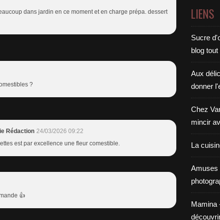
LIENS
beaucoup dans jardin en ce moment et en charge prépa. dessert
Sucre d'o
blog tout
Aux déli
comestibles ?
donner l'
Chez Van
mincir av
ie Rédaction
24/03/2026 09:22
olettes est par excellence une fleur comestible.
La cuisi
Amuses 
photogra
rmande 👍
Mamina - E
découvri