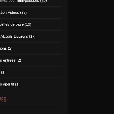
ettes pour mini-pousses (26)
ction Vidéos (23)
cettes de base (19)
 Alcools Liqueurs (17)
tions (2)
s entrées (2)
 (1)
 apéritif (1)
VES