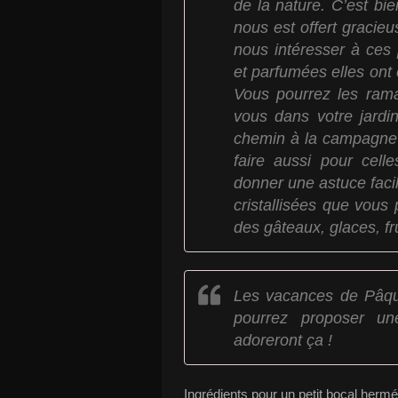
de la nature. C’est bi
nous est offert gracie
nous intéresser à ces p
et parfumées elles ont e
Vous pourrez les ram
vous dans votre jardi
chemin à la campagne o
faire aussi pour cell
donner une astuce facil
cristallisées que vous
des gâteaux, glaces, fru
Les vacances de Pâqu
pourrez proposer une
adoreront ça !
Ingrédients pour un petit bocal her