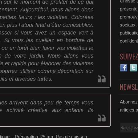
Christie 
en sûr le moment de profiter de ce qui
usement. Aujourd'hui, nous allons donc
présenter
etites fleurs : les violettes. Colorées
promouvoi
n plus l’atout final d’être comestibles.
sociaux.
asser si vous avez un espace vert à
publicati
n. Si vous les cueillez en bordure de
confident
u en forêt bien laver vos violettes le
SUIVE
es de votre jardin. Nous allons vous
e et rapide pour élaborer des violettes
 pourrez utiliser comme décoration sur
its et diverses tartes.
NEWSL
es arrivent dans peu de temps vous
Abonnez-
 activité créative aux enfants ils
articles 
Email
métique - Préparation 25 mn -Pas de cuisson