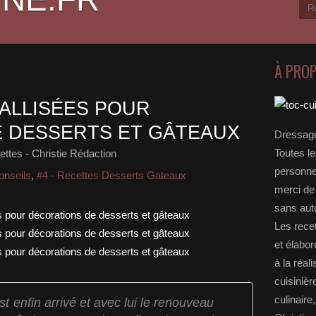
À PRO
TALLISÉES POUR
 DESSERTS ET GÂTEAUX
Dressage
Toutes le
ttes - Christie Rédaction
personnel
onseils
,
#4 - Recettes Desserts Gateaux
merci de 
sans auto
Les rece
et élabo
à la réal
cuisinièr
culinaire
st enfin arrivé et avec lui le renouveau