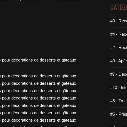
CATÉG
#3 - Rece
#4 - Rec
#2 - Rec
#0 - Apéri
#7 - Déco
#10 - Inf
#6 - Truc
#5 - Prés