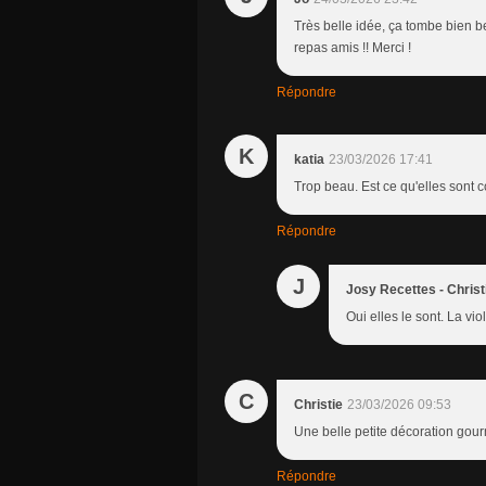
Très belle idée, ça tombe bien 
repas amis !! Merci !
Répondre
K
katia
23/03/2026 17:41
Trop beau. Est ce qu'elles sont 
Répondre
J
Josy Recettes - Christ
Oui elles le sont. La vi
C
Christie
23/03/2026 09:53
Une belle petite décoration gou
Répondre