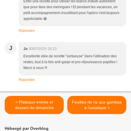
Enfin une recette pour utiliser les blancs d'œufs autrement
que pour faire des meringues ! Et pendant les vacances, un
petit accompagnement croustillant pour l'apéro c'est toujours
appréciable 😁
Répondre
J
Jo
30/07/2025 20:23
Excellente idée de recette "vertueuse" dans l'utilisation des
restes, tout à la fois anti-gaspi et pro-réjouissance papilles !
Merci à vous !!!
Répondre
< Plateaux entrée et
Feuilles de riz aux gambas
dessert du dimanche
à l’asiatique >
Hébergé par Overblog