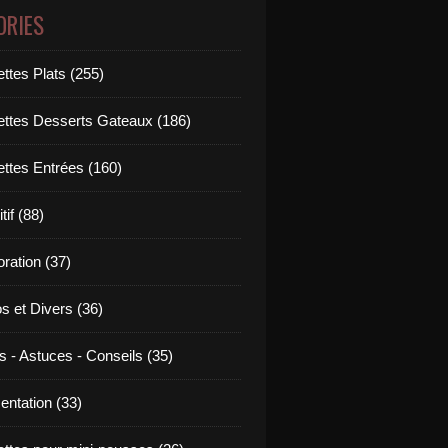
ORIES
ttes Plats (255)
ettes Desserts Gateaux (186)
ettes Entrées (160)
tif (88)
ration (37)
os et Divers (36)
s - Astuces - Conseils (35)
entation (33)