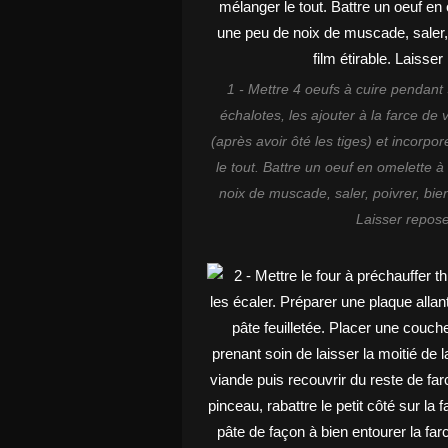
1 - Mettre 4 oeufs à cuire pendant 
échalotes, les ajouter à la farce de 
(après avoir ôté les tiges) et incorpo
le tout. Battre un oeuf en omelette à 
noix de muscade, saler, poivrer, bie
Laisser repose