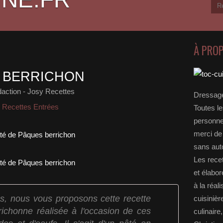
À PRO
 BERRICHON
action - Josy Recettes
Dressage
- Recettes Entrées
Toutes le
personnel
merci de 
sans auto
Les rece
et élabo
à la réal
s, nous vous proposons cette recette
cuisinièr
richonne réalisée à l'occasion de ces
culinaire