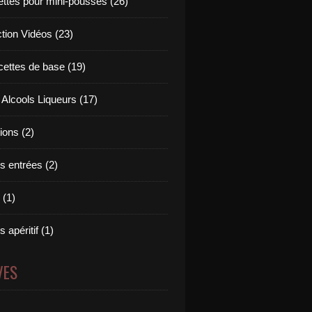
ettes pour mini-pousses (26)
ction Vidéos (23)
cettes de base (19)
 Alcools Liqueurs (17)
tions (2)
s entrées (2)
 (1)
 apéritif (1)
VES