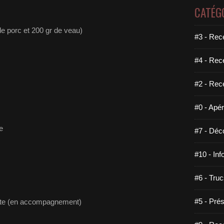
CATÉG
de porc et 200 gr de veau)
#3 - Rece
#4 - Rec
#2 - Rec
#0 - Apéri
e
#7 - Déco
#10 - Inf
#6 - Truc
#5 - Prés
ette (en accompagnement)