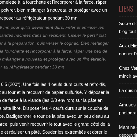
LIENS
Sucre d'o
9 mn pour qu'ils deviennent durs. Peler et émincer les
blog tout
viandes hachées dans un récipient. Ciseler le persil plat
rer à la préparation, puis verser le cognac. Bien mélanger
Aux déli
la fourchette et l'incorporer à la farce, râper une peu de
donner l'
n mélanger à nouveau et protéger avec un film étirable.
r au réfrigérateur pendant 30 mn
Chez Van
mincir av
La cuisi
Amuses 
photogra
Mamina - E
découvri