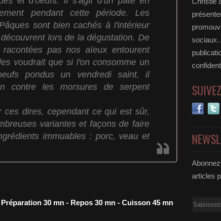
es et d'oeufs. Il s'agit d'un pâté en
Christie 
llement pendant cette période. Les
présenter
 Pâques sont bien cachés à l'intérieur
promouvoi
 découvrent lors de la dégustation. De
sociaux.
racontées pas nos aïeux entourent
publicati
elles voudrait que si l'on consomme un
confident
eufs pondus un vendredi saint, il
on contre les morsures de serpent
SUIVE
r ces dires, cependant ce qui est sûr,
ombreuses variantes et façons de faire
ingrédients immuables : porc, veau et
NEWSL
Abonnez-
articles 
Email
- Préparation 30 mn - Repos 30 mn - Cuisson 45 mn