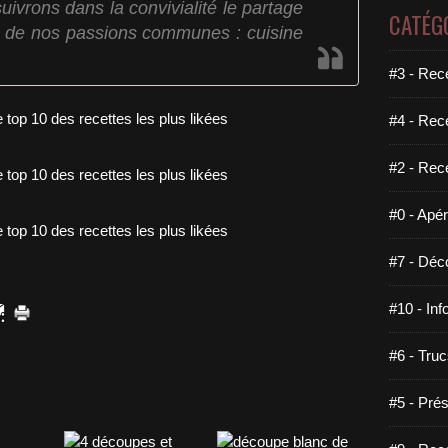
ivrons dans la convivialité le partage
CATÉG
r de nos passions communes : cuisine
#3 - Rece
#4 - Rec
#2 - Rec
#0 - Apéri
#7 - Déco
#10 - Inf
#6 - Truc
#5 - Prés