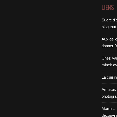
LIENS
Sucre d'o
blog tout
Aux déli
donner l'
Chez Van
mincir av
La cuisi
Amuses 
photogra
Mamina - E
découvri