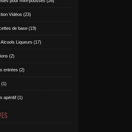
ettes pour mini-pousses (26)
ction Vidéos (23)
cettes de base (19)
 Alcools Liqueurs (17)
tions (2)
s entrées (2)
 (1)
 apéritif (1)
VES