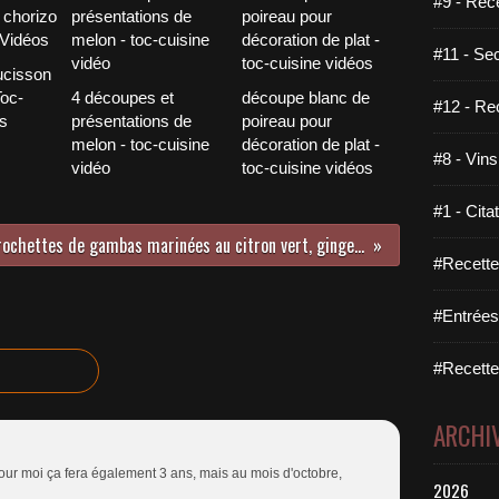
#9 - Rec
#11 - Se
ucisson
Toc-
4 découpes et
découpe blanc de
#12 - Re
s
présentations de
poireau pour
melon - toc-cuisine
décoration de plat -
#8 - Vins
vidéo
toc-cuisine vidéos
#1 - Cita
brochettes de gambas marinées au citron vert, gingembre et sauce soja
#Recette
#Entrées
#Recettes
ARCHI
pour moi ça fera également 3 ans, mais au mois d'octobre,
2026