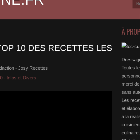
À PRO
 TOP 10 DES RECETTES LES
Dressage
Toutes le
daction - Josy Recettes
personnel
0 - Infos et Divers
merci de 
sans auto
Les rece
et élabo
à la réal
cuisinièr
culinaire