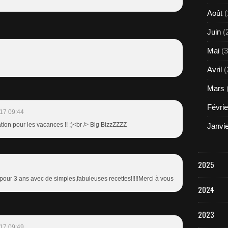
Août
(
Juin
(
Mai
(3
Avril
(
Mars
Févrie
17 09:44
tion pour les vacances !! ;)<br /> Big BizzZZZZ
Janvi
2025
 pour 3 ans avec de simples,fabuleuses recettes!!!!!Merci à vous
2024
2023
17 09:49