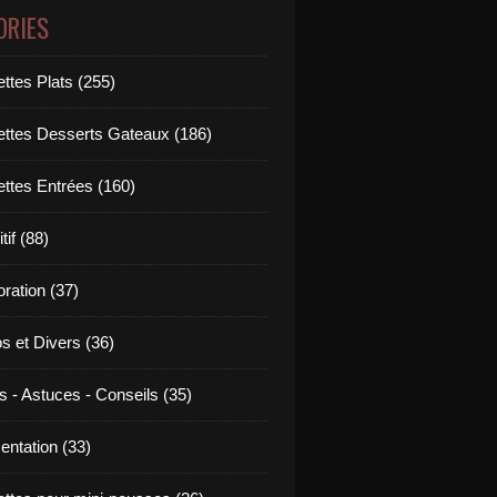
ORIES
ttes Plats (255)
ettes Desserts Gateaux (186)
ettes Entrées (160)
tif (88)
ration (37)
os et Divers (36)
s - Astuces - Conseils (35)
entation (33)