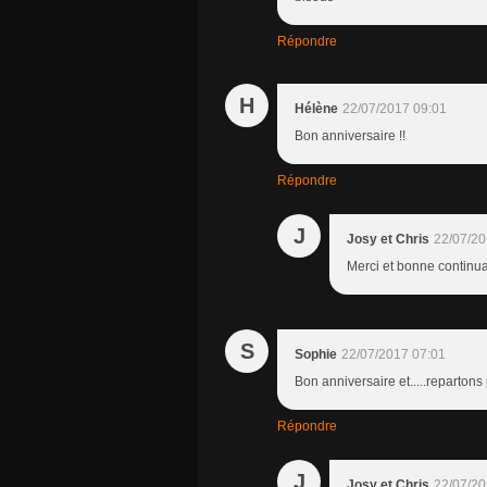
Répondre
H
Hélène
22/07/2017 09:01
Bon anniversaire !!
Répondre
J
Josy et Chris
22/07/20
Merci et bonne continua
S
Sophie
22/07/2017 07:01
Bon anniversaire et.....repartons
Répondre
J
Josy et Chris
22/07/20