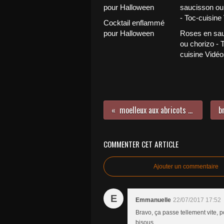
Cocktail enflammé
pour Halloween
Roses en sa
ou chorizo - 
cuisine Vidéo
moelleux aux abricots et lavande
COMMENTER CET ARTICLE
Ajouter un commentaire
E
Emmanuelle
22/07/2017 17:52
Bravo, ça passe tellement vite, 
bisous