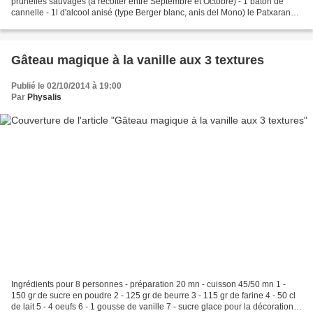
prunelles sauvages (à récolter entre Septembre et Octobre) - 1 bâton de
cannelle - 1l d'alcool anisé (type Berger blanc, anis del Mono) le Patxaran
ou Pacharan est une liqueur d'origine...
Gâteau magique à la vanille aux 3 textures
Publié le 02/10/2014 à 19:00
Par
Physalis
Ingrédients pour 8 personnes - préparation 20 mn - cuisson 45/50 mn 1 -
150 gr de sucre en poudre 2 - 125 gr de beurre 3 - 115 gr de farine 4 - 50 cl
de lait 5 - 4 oeufs 6 - 1 gousse de vanille 7 - sucre glace pour la décoration