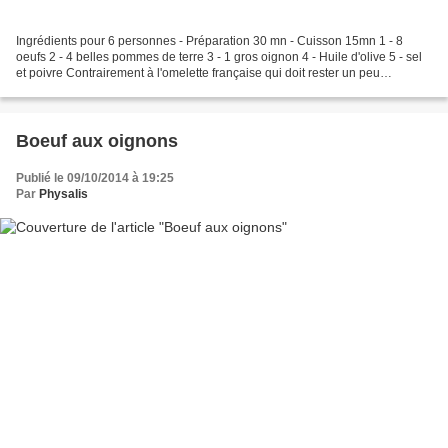
Ingrédients pour 6 personnes - Préparation 30 mn - Cuisson 15mn 1 - 8
oeufs 2 - 4 belles pommes de terre 3 - 1 gros oignon 4 - Huile d'olive 5 - sel
et poivre Contrairement à l'omelette française qui doit rester un peu
baveuse, la tortilla espanola se...
Boeuf aux oignons
Publié le 09/10/2014 à 19:25
Par
Physalis