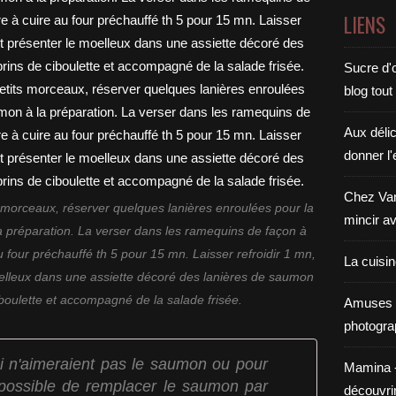
LIENS
Sucre d'o
blog tout
Aux déli
donner l'
Chez Van
morceaux, réserver quelques lanières enroulées pour la
mincir av
a préparation. La verser dans les ramequins de façon à
u four préchauffé th 5 pour 15 mn. Laisser refroidir 1 mn,
La cuisi
elleux dans une assiette décoré des lanières de saumon
iboulette et accompagné de la salade frisée.
Amuses 
photogra
i n'aimeraient pas le saumon ou pour
Mamina - E
t possible de remplacer le saumon par
découvri