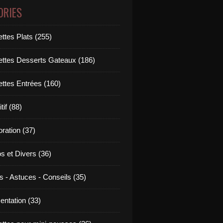
ORIES
ttes Plats (255)
ettes Desserts Gateaux (186)
ettes Entrées (160)
tif (88)
ration (37)
os et Divers (36)
s - Astuces - Conseils (35)
entation (33)