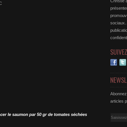
Christie 
UC
présenter
promouvoi
sociaux.
publicati
confident
SUIVE
NEWSL
Abonnez-
articles 
lacer le saumon par 50 gr de tomates séchées
Email