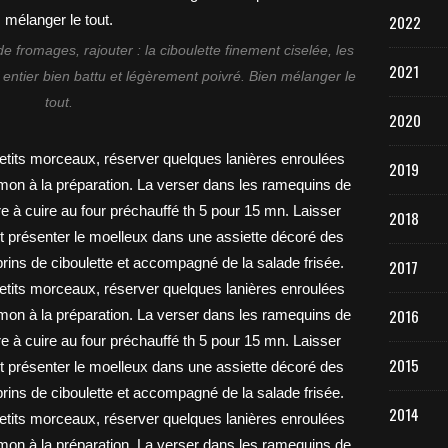
2022
de fromages, rajouter : la ciboulette finement ciselée, les
2021
entier bien battu et légèrement poivré. Bien mélanger le
tout.
2020
2019
2018
2017
2016
2015
2014