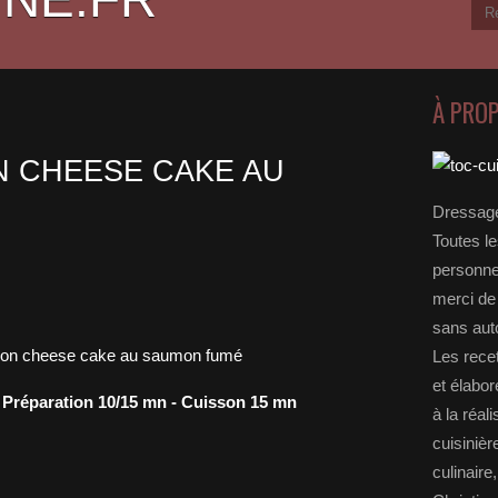
À PRO
 CHEESE CAKE AU
Dressage
Toutes le
personnel
merci de 
sans auto
Les rece
et élabo
- Préparation 10/15 mn - Cuisson 15 mn
à la réal
cuisinièr
culinaire