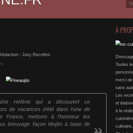
À PRO
Rédaction - Josy Recettes
Dressage
rs
Toutes le
personnel
merci de 
sans auto
Les rece
sine Hélène qui a découvert ce
et élabo
lors de vacances d'été dans l'une de
à la réal
e France, mettons à l'honneur les
cuisinièr
ux breuvage façon Mojito à base de
culinaire