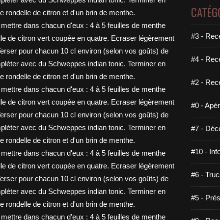
CATÉG
#3 - Rece
#4 - Rec
#2 - Rec
#0 - Apéri
#7 - Déco
#10 - Inf
#6 - Truc
#5 - Prés