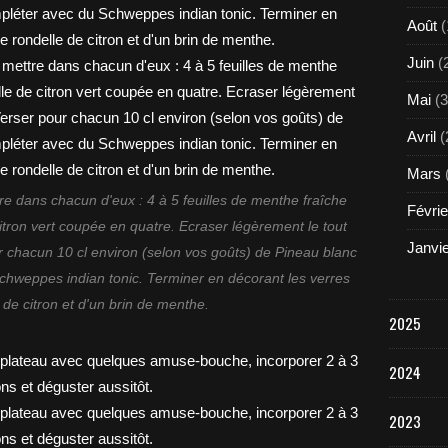
Août
(
Juin
(
Mai
(3
Avril
(
Mars
tre dans chacun d'eux : 4 à 5 feuilles de menthe fraîche
Févrie
itron vert coupée en quatre. Ecraser légèrement le tout
Janvi
ur chacun 10 cl environ (selon vos goûts) de Pineau blanc
hweppes indian tonic. Terminer en décorant les verres
 de citron et d'un brin de menthe.
2025
2024
2023