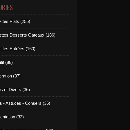
ORIES
ttes Plats (255)
ettes Desserts Gateaux (186)
ettes Entrées (160)
tif (88)
ration (37)
os et Divers (36)
s - Astuces - Conseils (35)
entation (33)