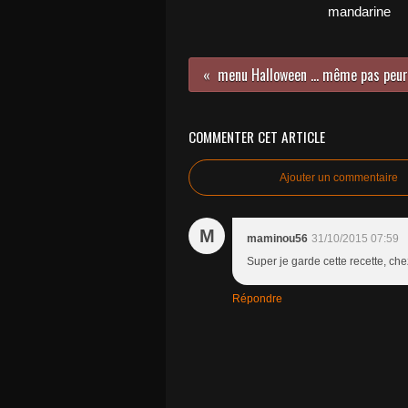
mandarine
menu Halloween ... même pas peur
COMMENTER CET ARTICLE
Ajouter un commentaire
M
maminou56
31/10/2015 07:59
Super je garde cette recette, che
Répondre