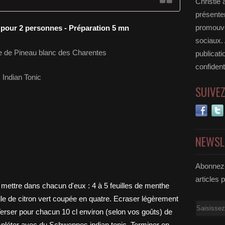
Christie 
présenter
promouvoi
 pour 2 personnes - Préparation 5 mn
sociaux.
lle de Pineau blanc des Charentes
publicati
confident
 Indian Tonic
SUIVE
NEWSL
Abonnez-
articles 
Email