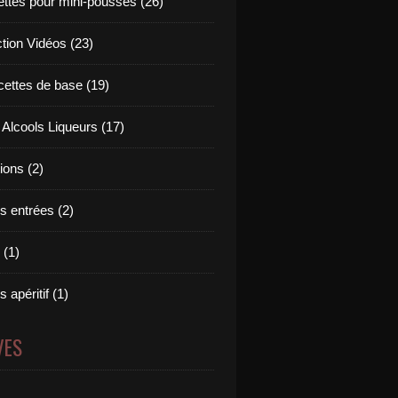
ettes pour mini-pousses (26)
ction Vidéos (23)
cettes de base (19)
 Alcools Liqueurs (17)
tions (2)
s entrées (2)
 (1)
 apéritif (1)
VES