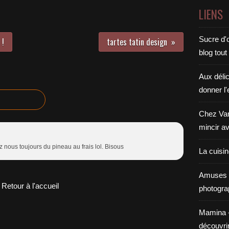
LIENS
Sucre d'o
 !
tartes tatin design
blog tout
Aux déli
donner l'
Chez Van
mincir av
z nous toujours du pineau au frais lol. Bisous
La cuisi
Amuses 
Retour à l'accueil
photogra
Mamina - E
découvri