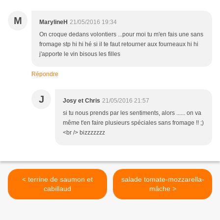
M
MarylineH
21/05/2016 19:34
On croque dedans volontiers ...pour moi tu m'en fais une sans
fromage stp hi hi hé si il te faut retourner aux fourneaux hi hi
j'apporte le vin bisous les filles
Répondre
J
Josy et Chris
21/05/2016 21:57
si tu nous prends par les sentiments, alors ...... on va
même t'en faire plusieurs spéciales sans fromage !! ;)
<br /> bizzzzzzz
< terrine de saumon et
salade tomate-mozzarella-
cabillaud
mâche >