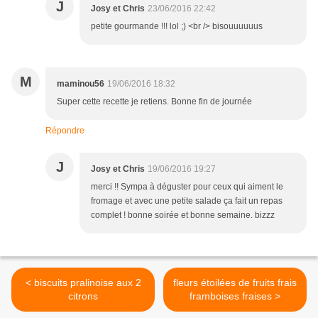
J
Josy et Chris
23/06/2016 22:42
petite gourmande !!! lol ;) <br /> bisouuuuuus
M
maminou56
19/06/2016 18:32
Super cette recette je retiens. Bonne fin de journée
Répondre
J
Josy et Chris
19/06/2016 19:27
merci !! Sympa à déguster pour ceux qui aiment le
fromage et avec une petite salade ça fait un repas
complet ! bonne soirée et bonne semaine. bizzz
< biscuits pralinoise aux 2
fleurs étoilées de fruits frais
citrons
framboises fraises >