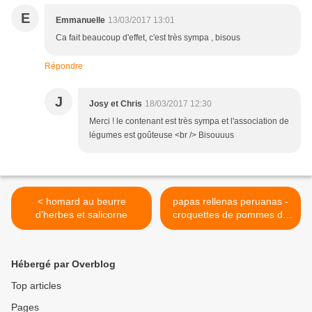
E
Emmanuelle
13/03/2017 13:01
Ca fait beaucoup d'effet, c'est très sympa , bisous
Répondre
J
Josy et Chris
18/03/2017 12:30
Merci ! le contenant est très sympa et l'association de
légumes est goûteuse <br /> Bisouuus
< homard au beurre
papas rellenas peruanas -
d'herbes et salicorne
croquettes de pommes de
terre farcies au poulet et aji
du Pérou >
Hébergé par Overblog
Top articles
Pages