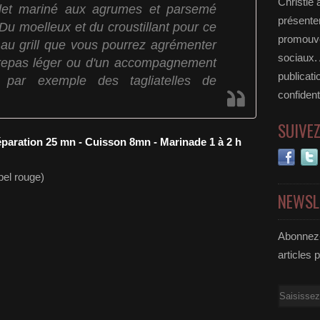
Christie 
let mariné aux agrumes et parsemé
présenter
. Du moelleux et du croustillant pour ce
promouvoi
 au grill que vous pourrez agrémenter
sociaux.
 repas léger ou d'un accompagnement
publicati
ar exemple des tagliatelles de
confident
SUIVE
éparation 25 mn - Cuisson 8mn - Marinade 1 à 2 h
bel rouge)
NEWSL
Abonnez-
articles 
Email