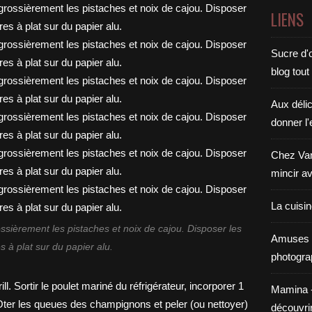
LIENS
Sucre d'o
blog tout
Aux déli
donner l'
Chez Van
mincir av
La cuisi
sièrement les pistaches et noix de cajou. Disposer les
Amuses 
s à plat sur du papier alu.
photogra
Mamina - E
découvri