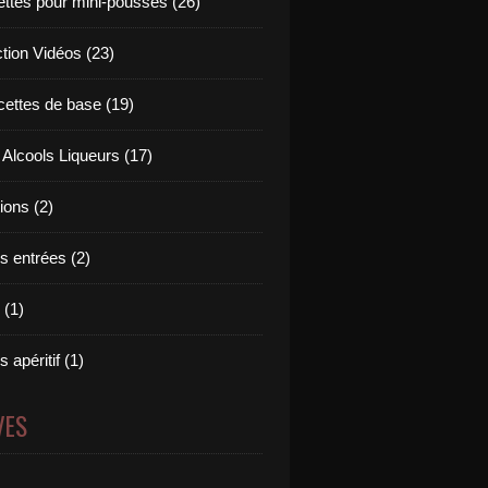
ettes pour mini-pousses (26)
ction Vidéos (23)
cettes de base (19)
 Alcools Liqueurs (17)
tions (2)
s entrées (2)
 (1)
 apéritif (1)
VES