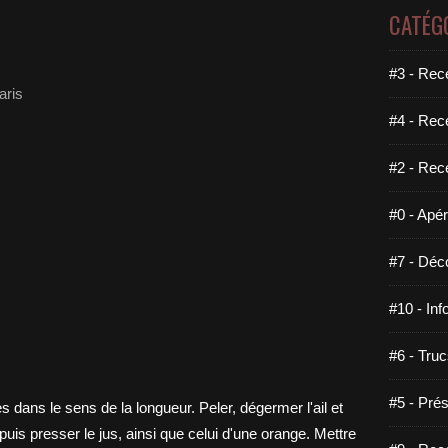
CATÉG
#3 - Rece
aris
#4 - Rec
#2 - Rec
#0 - Apéri
#7 - Déco
#10 - Inf
#6 - Truc
#5 - Prés