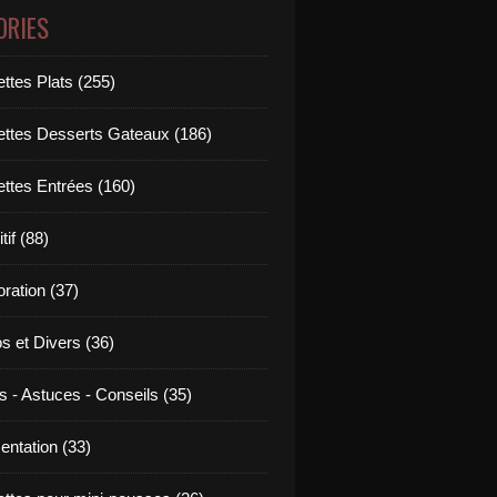
ORIES
ttes Plats (255)
ettes Desserts Gateaux (186)
ettes Entrées (160)
tif (88)
ration (37)
os et Divers (36)
s - Astuces - Conseils (35)
entation (33)