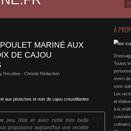
À PRO
POULET MARINÉ AUX
OIX DE CAJOU
Dressage
S
Toutes le
personnel
y Recettes - Christie Rédaction
merci de 
sans auto
Les rece
et élabo
à la réal
cuisinièr
e peu l'été et avec cette très belle
culinaire
ous proposons aujourd'hui une recette