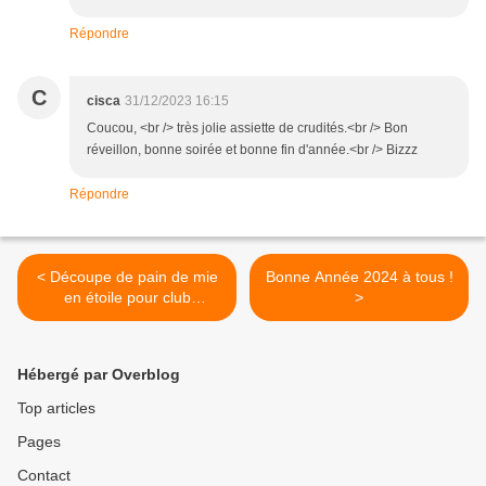
Répondre
C
cisca
31/12/2023 16:15
Coucou, <br /> très jolie assiette de crudités.<br /> Bon
réveillon, bonne soirée et bonne fin d'année.<br /> Bizzz
Répondre
< Découpe de pain de mie
Bonne Année 2024 à tous !
en étoile pour club
>
sandwich ou mini-canapés
Hébergé par Overblog
Top articles
Pages
Contact