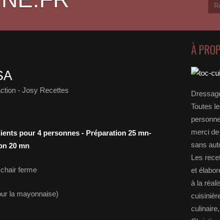
À PRO
SA
ction - Josy Recettes
Dressage
Toutes le
personnel
merci de 
ients pour 4 personnes - Préparation 25 mn-
sans auto
on 20 mn
Les rece
 chair ferme
et élabo
à la réal
pour la mayonnaise)
cuisinièr
culinaire