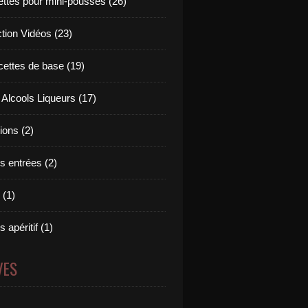
ettes pour mini-pousses (26)
ction Vidéos (23)
cettes de base (19)
 Alcools Liqueurs (17)
tions (2)
s entrées (2)
 (1)
 apéritif (1)
VES