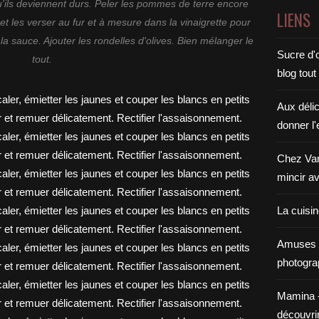
qu'ils deviennent durs. Peler les pommes de terre encore
LIENS
 les verser au fur et à mesure dans la vinaigrette pour
a sauce. Ajouter les rondelles d'olives. Bien mélanger le
Sucre d'o
tout.
blog tout
Aux déli
donner l'
Chez Van
mincir av
La cuisi
Amuses 
photogra
Mamina - E
découvri