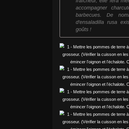
fraîcheur, elle fera m
accompagner charcute
barbecues. De nomb
d'ensaladilla rusa ex
goûts !