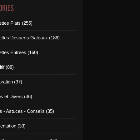
ORIES
ttes Plats (255)
ettes Desserts Gateaux (186)
ettes Entrées (160)
tif (88)
ration (37)
os et Divers (36)
s - Astuces - Conseils (35)
entation (33)