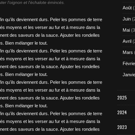
uter l'oignon et l'échalote émincés.
Août
(
Juin
(
Mai
(3
Avril
(
Mars
Févrie
Janvi
2025
2024
2023