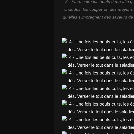
3 - Faire cuire les oeufs 9 mn afin 
chaudes, les couper en dés moyens et
qu'elles s'imprègnent des saveurs de l