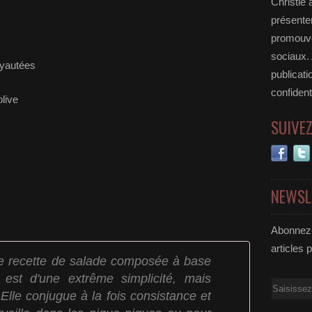
Christie 
présenter
promouvoi
sociaux.
oyautées
publicati
confident
olive
SUIVE
NEWSL
Abonnez-
articles 
e recette de salade composée à base
st d'une extrême simplicité, mais
Email
Elle conjugue à la fois consistance et