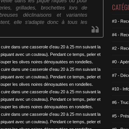
erveille dans les pique niques ou pour
CATÉG
ries, grillades, brochettes lors de
reuses déclinaisons et variantes
#3 - Rece
istent, elle s'adapte donc à tous les
#4 - Rec
#2 - Rec
#0 - Apéri
#7 - Déco
#10 - Inf
#6 - Truc
#5 - Prés