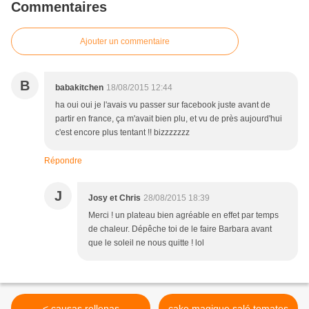
Commentaires
Ajouter un commentaire
B
babakitchen
18/08/2015 12:44
ha oui oui je l'avais vu passer sur facebook juste avant de
partir en france, ça m'avait bien plu, et vu de près aujourd'hui
c'est encore plus tentant !! bizzzzzzz
Répondre
J
Josy et Chris
28/08/2015 18:39
Merci ! un plateau bien agréable en effet par temps
de chaleur. Dépêche toi de le faire Barbara avant
que le soleil ne nous quitte ! lol
< causas rellenas
cake magique salé tomates