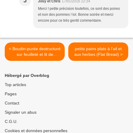
J
Josy et Chris
17/01/2016 22:34
Merci ! petite précision toutefois, ce sont des poires
et non des pommes ! lol. Bonne soirée et merci
encore pour ce très gentil commentaire.
< Boudin-purée destructuré
petits pains plats à l'ail et
sur feuilleté et lit de
aux herbes (Flat Bread) >
pommes
Hébergé par Overblog
Top articles
Pages
Contact
Signaler un abus
C.G.U.
Cookies et données personnelles